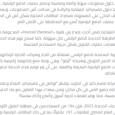
Click to » للمستهلكين حلول مدفوعات سهلة وآمنة ومناسبة لإتمام عمليات الدفع الرقم
دها حلول ماستركارد المبتكرة والرائدة في مجالات أمن المدفوعات. ويم
رف الذكي على المستهلك باسترداد البطاقات المخزنة بشكل آمن في ال
عمليات الدفع الرقمية أسرع مع المحافظة على الأمان التام.
ستتوفر تجربة «Click to Pay» المدمجة وال
ه الطريقة الجديدة للدفع الرقمي بكل سهولة، كما تسمح لهم هذه ال
 معدلات عمليات التحويل بفضل تجربة المستخدم المحسنة.
ربة المدمجة للدفع الرقمي لعملائه من التجار وشركات التجارة الإلكترو
ت الدفع الرقمية السريعة والآمنة، على أن يتم توفير هذه الخدمة لجميع
ركارد.
شركة ماستر كارد في الكويت وقطر: "نواصل في ماستركارد الابتكار وعقد 
لامسية، مما يوفر للعملاء تجربة أسهل وأسرع وأكثر سلاسة".
وأضاف : وفقاً لمؤشر ماستركارد للمدفوعات الجديدة 2022، فإن 64٪ من المس
لطريقة دفع رقمية واحدة على الأقل في العام الماضي (مقارنة بـ 61٪ عالمياً)، ب