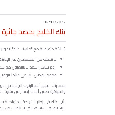
06/11/2022
بنك الخليج يحصد جائزة أفضل إطلاق لخد
شراكة متواصلة مع ''ماستر كارد'' لتطوير
لا تتطلب من المتسوقين عبر الإنتر
إردم شاكار: سعداء بالتعاون مع بنك
محمد القطان : نسعى دائماً لتوفير 
والمبتكرة ضمن أحدث إصدار من تقنية «Hosted Checkout»، المدعومة من قبل خدمات بوابة الدفع من ماستركارد .
يأتي ذلك في إطار الشراكة المتواصلة بين
الإلكترونية السلسة، التي لا تتطلب من ا