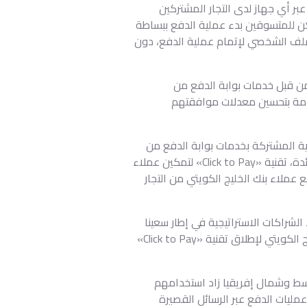
ية ، عبر أي جهاز لدى التجار المشتركين
كن للمتسوقين بدء عملية الدفع ببساطة
ملف الشخصي لإتمام عملية الدفع، دون
مبتكرة ضمن أحدث إصدار من تقنية «Hosted Checkout» المدعومة من قبل خدمات بوابة الدفع من
خدمة بتحسين معدلات موافقتهم
نية المشتركة بخدمات بوابة الدفع من
ماستركارد، وخلال مرحلة الإطلاق، قدم بنك الخليج الكويتي وشريكه "أوتو"، وهي بوابة دفع إلكترونية إقليمية رائدة، تقنية «Click to Pay» لتمكين عملاء
 عملاء بنك الخليج الكويتي من التجار
الشراكات الاستراتيجية في إطار سعينا
لبناء اقتصاد رقمي مزدهر يستفيد من مزاياه جميع الناس في كل مكان؛ ونحن سعداء بهذا التعاون مع بنك الخليج الكويتي لإطلاق تقنية «Click to Pay»
تخدمين في منطقة الشرق الأوسط وشمال إفريقيا زاد استخدامهم
ما في ذلك البطاقات الرقمية وعمليات الدفع عبر الرسائل القصيرة