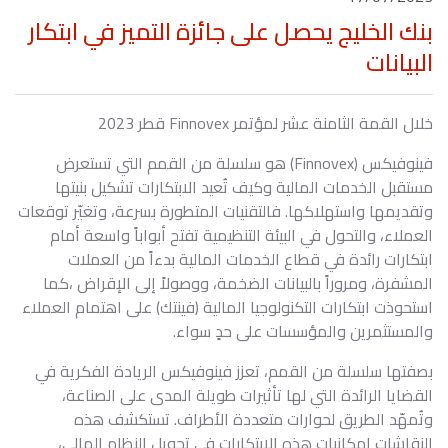
بنك الخليج يحصل على جائزة التميز في ابتكار
البيانات
خلال القمة الثامنة عشر لمؤتمر Finnovex قطر 2023
فينوفيكس (Finnovex) هو سلسلة من القمم التي تستعرض
مستقبل الخدمات المالية وكيف تُعيد الابتكارات تشكيل بنيتها
وتقديمها واستهلاكها. فالتقنيات المتطورة بسرعة، وتغيّر توقعات
العملاء، والتحول في البيئة التنظيمية تفتح أبواباً واسعة أمام
ابتكارات رائدة في قطاع الخدمات المالية بدءاً من العملات
المشفرة، ومروراً بالبيانات الضخمة، ووصولاً إلى الإقراض ،كما
استحوذت ابتكارات التكنولوجيا المالية (فينتك) على اهتمام العملاء
والمستثمرين والمؤسسات على حدٍ سواء.
بصفتها سلسلة من القمم، تعزز فينوفيكس الريادة الفكرية في
القضايا الرائدة التي لها تأثيرات طويلة المدى على الصناعة،
وتُمهّد الطريق لحوارات متعددة الأطراف. تستكشف هذه
النقاشات إمكانيات هذه الابتكارات في تحويل النظام المالي،