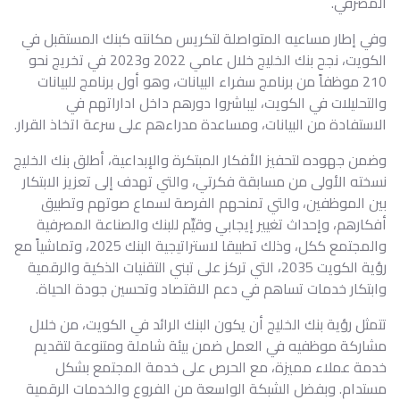
المصرفي.
وفي إطار مساعيه المتواصلة لتكريس مكانته كبنك المستقبل في
الكويت، نجح بنك الخليج خلال عامي 2022 و2023 في تخريج نحو
210 موظفاً من برنامج سفراء البيانات، وهو أول برنامج للبيانات
والتحليلات في الكويت، ليباشروا دورهم داخل اداراتهم في
الاستفادة من البيانات، ومساعدة مدراءهم على سرعة اتخاذ القرار.
وضمن جهوده لتحفيز الأفكار المبتكرة والإبداعية، أطلق بنك الخليج
نسخته الأولى من مسابقة فكرتي، والتي تهدف إلى تعزيز الابتكار
بين الموظفين، والتي تمنحهم الفرصة لسماع صوتهم وتطبيق
أفكارهم، وإحداث تغيير إيجابي وقيِّم للبنك والصناعة المصرفية
والمجتمع ككل، وذلك تطبيقا لاستراتيجية البنك 2025، وتماشياً مع
رؤية الكويت 2035، التي تركز على تبني التقنيات الذكية والرقمية
وابتكار خدمات تساهم في دعم الاقتصاد وتحسين جودة الحياة.
تتمثل رؤية بنك الخليج أن يكون البنك الرائد في الكويت، من خلال
مشاركة موظفيه في العمل ضمن بيئة شاملة ومتنوعة لتقديم
خدمة عملاء مميزة، مع الحرص على خدمة المجتمع بشكل
مستدام. وبفضل الشبكة الواسعة من الفروع والخدمات الرقمية