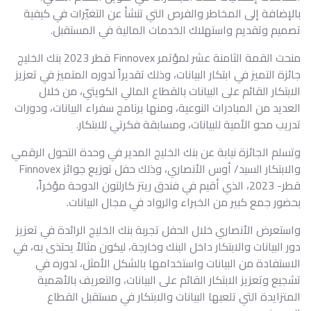
بالإضافة إلى المخاطر والفرص التي تنشأ عن التغيّرات في كيفية
تصميم وتقديم واستهلاك الخدمات المالية في المستقبل.
منحت القمة الثامنة عشر لمؤتمر Finnovex قطر 2023 بنك الخليج
جائزة التميز في ابتكار البيانات، وذلك تقديراً لدوره المتميز في تعزيز
الابتكار القائم على البيانات بالقطاع المالي الكويتي، من خلال
العديد من المبادرات النوعية، ومنها برنامج سفراء البيانات، ودورات
تدريب محو الأمية للبيانات، ومسابقة فكرتي للابتكار.
وتسلم الجائزة نيابة عن بنك الخليج المدير في وحدة التحول الرقمي
والابتكار السيد/ أوس الأنصاري، وذلك حفل توزيع جوائز Finnovex
قطر- 2023، الذي أقيم في فندق ريتز كارلتون الدوحة مؤخراً،
بحضور جمع كبير من الخبراء والرواد في مجال البيانات.
واستعرض الأنصاري خلال الحفل تجربة بنك الخليج الرائدة في تعزيز
دور البيانات والابتكار داخل البنك وخارجة، ليكون مثالاً يحتذى به، في
الاستفادة من البيانات واستخدامها بالشكل الأمثل، لدوره في
تشجيع وتعزيز الابتكار القائم على البيانات، والتعريف بالأهمية
المتزايدة التي تلعبها البيانات والابتكار في مستقبل القطاع