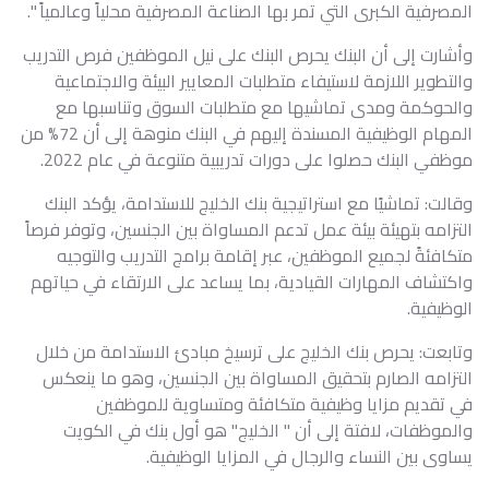
المصرفية الكبرى التي تمر بها الصناعة المصرفية محلياً وعالمياً ".
وأشارت إلى أن البنك يحرص البنك على نيل الموظفين فرص التدريب
والتطوير اللازمة لاستيفاء متطلبات المعايير البيئة والاجتماعية
والحوكمة ومدى تماشيها مع متطلبات السوق وتناسبها مع
المهام الوظيفية المسندة إليهم في البنك منوهة إلى أن 72% من
موظفي البنك حصلوا على دورات تدريبية متنوعة في عام 2022.
وقالت: تماشيًا مع استراتيجية بنك الخليج للاستدامة، يؤكد البنك
التزامه بتهيئة بيئة عمل تدعم المساواة بين الجنسين، وتوفر فرصاً
متكافئةً لجميع الموظفين، عبر إقامة برامج التدريب والتوجيه
واكتشاف المهارات القيادية، بما يساعد على الارتقاء في حياتهم
الوظيفية.
وتابعت: يحرص بنك الخليج على ترسيخ مبادئ الاستدامة من خلال
التزامه الصارم بتحقيق المساواة بين الجنسين، وهو ما ينعكس
في تقديم مزايا وظيفية متكافئة ومتساوية للموظفين
والموظفات، لافتة إلى أن " الخليج" هو أول بنك في الكويت
يساوى بين النساء والرجال في المزايا الوظيفية.