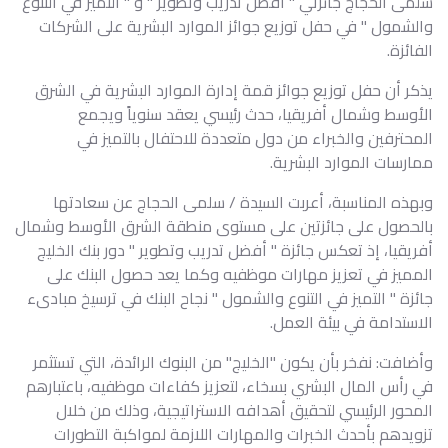
سلمى الحجاج جائزتي " أفضل تدريب وتطوير " و " التميز في التنوع
والشمول " في حفل توزيع جوائز الموارد البشرية على الشركات
الفائزة.
يذكر أن حفل توزيع جوائز قمة إدارة الموارد البشرية في الشرق
الأوسط وشمال أفريقيا، حدث رئيسي يعقد سنوياً ويجمع
المحترفين والخبراء من دول متعددة للاحتفال بالتميز في
ممارسات الموارد البشرية.
وبهذه المناسبة، أعربت السيدة / سلمى الحجاج عن سعادتها
بالحصول على جائزتين على مستوى منطقة الشرق الأوسط وشمال
أفريقيا، إذ تعكس جائزة " أفضل تدريب وتطوير " دور بنك الخليج
المميز في تعزيز مهارات موظفيه وكما يعد حصول البنك على
جائزة " التميز في التنوع والشمول " نجاح البنك في ترسيخ مبادىء
الاستدامة في بيئة العمل.
وأضافت: نفخر بأن يكون "الخليج" من البنوك الرائدة، التي تستثمر
في رأس المال البشري بسخاء، لتعزيز كفاءات موظفيه، باعتبارهم
المحور الرئيسي لتحقيق أهدافه الاستراتيجية، وذلك من خلال
تزويدهم بأحدث الخبرات والمهارات اللازمة لمواكبة التطورات