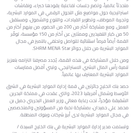
متحدثاً عالمياً، وتضم جلسات تفاعلية يقودها خبراء، ونقاشات
استراتيجية حول مواضيع مثل التحول الرقمي في الموارد البشرية،
وتجربة الموظف، وتطوير القيادات، والتنوع والشمول، ومستقبل
العمل. ومع مشاركة أكثر من 200 من الحضور، من بينهم أكثر من
50 من كبار التنفيذيين وممثلين عن أكثر من 150 مؤسسة، توفّر
القمة أيضاً فرصاً استثنائية للتواصل وتحتفي بالتميز في مجال
الموارد البشرية من خلال جوائز SHRM MENA Star.
ومن خلال المشاركة في هذه القمة، يُجدد مصرفنا التزامه بتعزيز
تنمية رأس المال البشري الاستراتيجي، وتبني أفضل ممارسات
الموارد البشرية المعترف بها عالمياً.
حصد بنك الخليج جائزتين في قمة إدارة الموارد البشرية في الشرق
الأوسط وشمال أفريقيا 2023، والتي عقدت في مملكة البحرين
الشقيقة مؤخراً، تحت رعاية معالي وزير العمل البحريني جميل بن
محمد علي حميدان، بمشاركة نخبة من المسؤولين والمتخصصين
في مجال الموارد البشرية لدى أبرز شركات وبنوك المنطقة.
وتسلمت مدير إدارة الموارد البشرية في بنك الخليج السيدة /