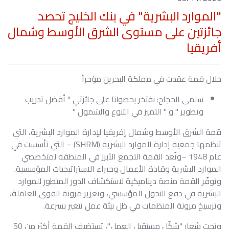
"الموارد البشرية" في بنك الخليج تحصد
جائزتين على مستوى الشرق الأوسط وشمال
أفريقيا
خلال قمة عقدت في مملكة البحرين مؤخراً
سلمى الحجاج: نفتخر بحصولنا على جائزتي " أفضل تدريب
وتطوير " و " التميز في التنوع والشمول "
قمة الشرق الأوسط وشمال إفريقيا لإدارة الموارد البشرية، التي
تنظمها جمعية إدارة الموارد البشرية (SHRM) – التي تأسست في
عام 1948 –وتُعد القمة التجمع الأبرز في المنطقة لمتخصصي
الموارد البشرية وقادة الأعمال وخبراء الاستراتيجيات المؤسسية.
وتوفّر القمة منصة ديناميكية لاستكشاف الدور المتطور للموارد
البشرية في دفع التحول المؤسسي، وتعزيز مرونة القوى العاملة،
وترسيخ مرونة المنظمات في ظل بيئة عمل تتغير بسرعة.
وتحت شعار "شكّل مستقبل العمل"، تستضيف القمة أكثر من 50