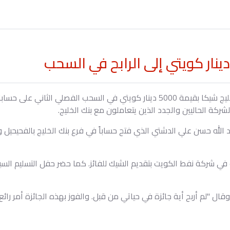
الكويت 17 اغسطس، 2006: سلم بنك الخليج شيكا بقيمة 5000 دينار كويتي في السح
ة الحاليين والجدد الذين يتعاملون مع بنك الخليج.
د الله حسن علي الدشتي الذي فتح حساباً في فرع بنك الخليج بالفحيحيل
في شركة نفط الكويت بتقديم الشيك للفائز. كما حضر حفل التسليم السيد 
ال "لم أربح أية جائزة في حياتي من قبل. والفوز بهذه الجائزة أمر رائع، و