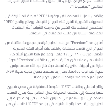
النمسا، هونغ كونغ، باريس، ثم البحرين لمشاهدة سباق السيارات
العالمي "فورميولا 1".
وتتضمن المزايا العديدة التي يوفرها "RED" فرصة المشاركة في
السحوبات الشهرية للفوز بتلك الجوائز القيمة. ويعتبر برنامج "RED"
المخصص لعملاء بنك الخليج من شريحة الشباب أكثر المنتجات
المصرفية انتشارا بين طلاب الجامعات في الكويت.
أما برنامج "Freedom" من بنك الخليج فيقدم مجموعة منتقاة من
الجوائز التي تناسب متطلبات واهتمامات أفراد الفئة العمرية
الأصغر، من سن 14 إلى 17 عاما. وقد فاز هذا الشهر ثلاثة من
الشباب من عملاء فرع مشرف حاملي بطاقات "Freedom" بجوائز
عبارة عن أجهزة إلكترونية قيمة، حيث فاز عبد الله محمد عباس
بجهاز لاب توب Laptop، وفاز زيد محمود حسين خاجة بجهاز PSP،
وفاز أمير ماجد عبد الواحد الكيثوان بجهاز iPod.
وتتاح لحاملي بطاقات "RED" الفرصة للمشاركة في سحب شهري
للفوز برحلات إلى مختلف الوجهات حول العالم، حيث يجرى السحب
القادم في شهر سبتمبر على جائزتين لشخصين في رحلة بحرية إلى
الجزر اليونانية. كما يتاح الاشتراك في برنامج "RED" لطلاب أي من