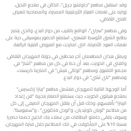
وقد استقبل مطعم "جاوتشو جريل"، الكائن في منتجع النخيل،
زواره على نغمات الغيتار الأرجنتينية المميزة، والمصاحبة للعرض
الفني الثقافي.
وفي مطعم "سراي"، الواقع بالقرب من دوار البدع، والذي يتميز
بطابع الشرق الأوسط الشعبي، استمتع الحضور بموسيقى حية على
نغمات العود الأصيلة، التي امتزجت مع العروض الفنية الرائعة.
ويمثل هذان المطعمان آخر محطتين في جولة المهرجان الثقافي
والفني في الكويت، بعد أن حط في كل من مطعم "آشاز" في
مجمع الآفنيوز، ومطعم "توتالي فيش" في المارينا كريسنت،
ومطعم "تاي تشي" في دوار البدع.
أما الوجهة التالية للمهرجان فتشمل مطعم "بيتزا إكسبرس"
بمنتجع هيلتون الكويت، حيث يستمتع الصغار بتجربة "فن إعداد
البيتزا" بأنفسهم، وذلك قبل أن ينتقل المهرجان الصيفي إلى كل
من مطاعم "لوبان كوتيديان، و"نودل فاكتوري" ، و"سمبوسة".
وسوف يتلقى حاملو البطاقات من عملاء بنك الخليج خصما حصريا
بنسبة 10% على المأكولات في تلك المطاعم خلال فترة المهرجان،