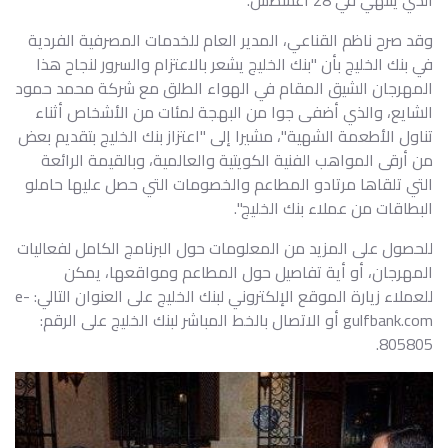
الذي ينتهي في 28 أغسطس.
وقد صرح ناظم القناعي، المدير العام للخدمات المصرفية الفردية
في بنك الخليج بأن "بنك الخليج يشعر بالاعتزام والسرور لنجاح هذا
المهرجان الشيق المقام في الهواء الطلق مع شركة محمد حمود
الشايع، والذي أضفى جوا من البهجة لمئات من الأشخاص أثناء
تناول الأطعمة الشهية"، مشيرا إلى "اعتزاز بنك الخليج بتقديم بعض
من أرقى المواهب الفنية الكويتية والعالمية، وبالقيمة الرائعة
التي تلقاها مرتادو المطاعم والخصومات التي حصل عليها حاملو
البطاقات من عملاء بنك الخليج".
للحصول على المزيد من المعلومات حول البرنامج الكامل لفعاليات
المهرجان، أو أية تفاصيل حول المطاعم ومواقعها، يمكن
للعملاء زيارة الموقع الإلكتروني لبنك الخليج على العنوان التالي: e-
gulfbank.com أو الاتصال بالخط المباشر لبنك الخليج على الرقم:
805805.