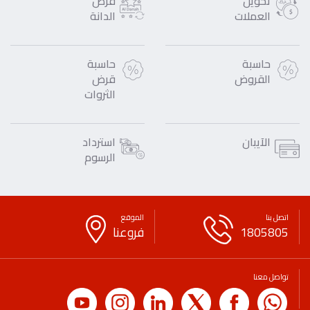
تحويل
فرص
العملات
الدانة
حاسبة
حاسبة
القروض
قرض
الثروات
الآيبان
استرداد
الرسوم
اتصل بنا
الموقع
1805805
فروعنا
تواصل معنا