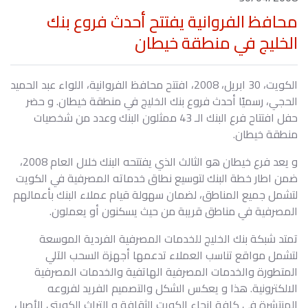
محافظ الفروانية يفتتح أحدث فروع بنك
الخليج في منطقة خيطان
الكويت، 30 ابريل، 2008، افتتح محافظ الفروانية، اللواء عبد الحميد
الحجي، رسميًا أحدث فروع بنك الخليج في منطقة خيطان. و حضر
حفل افتتاح فرع البنك الـ 43 ممثلون البنك وعدد من شخصيات
منطقة خيطان.
و يعد فرع خيطان هو الثالث الذي يفتتحه البنك خلال العام 2008،
ضمن اطار خطة البنك لتوسيع نطاق خدماته المصرفية في الكويت
لتشمل جميع المناطق، لضمان سهولة قيام عملاء البنك بأعمالهم
المصرفية في مناطق قريبة من حيث يسكنون أو يعملون.
تمتد شبكة بنك الخليج للخدمات المصرفية الفردية الموسعة
لتشمل مواقع تناسب العملاء تدعمها أجهزة السحب الآلي
المتطورة والخدمات المصرفية الهاتفية والخدمات المصرفية
الالكترونية. هذا و يعكس الشكل والتصميم الفريد لفروعه
المنتشرة في كافة انحاء الكويت الثقافة و التراث الكويتي الأصيل