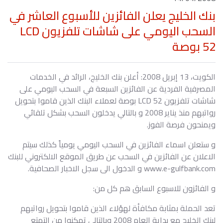
بنك الخليج يعلن الفائزين للأسبوع العاشر في
السحب اليومي على شاشات تلفزيون LCD
52 بوصة
الكويت، 13 إبريل 2008: أعلن بنك الخليج، الرائد في الخدمات
المصرفية الفردية عن الفائزين السبعة في السحب اليومي على
شاشات تلفزيون LCD 52 بوصة لعملاء البنك الذين قاموا بتحويل
رواتبهم منذ يناير 2008 و بالتالي يدخلون السحب بشكل تلقائي
ويمنحون فرصة الفوز.
و ستعلن اسماء الفائزين في السحب اليومي يومياً كذلك سيتم
الاعلان عن الفائزين في السحب عن طريق الموقع الالكتروني للبنك
www.e-gulfbank.com و الدخول الى سجل الاخبار الصحافية.
و الفائزون للاسبوع السابق هم كل من:
تعد الحملة بمثابة مكافأة لهؤلاء الذين قاموا بتحويل رواتبهم
لبنك الخليج مع بداية العام 2008 وبالتالي تمكنوا من التمتع