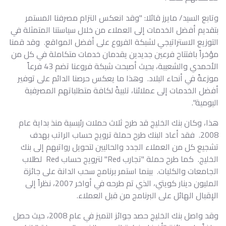
وتابع السيد/ مايرز قائلا: "وقد انعكس التزام مصرفنا المستمر
بتقديم أفضل الخدمات إلى العملاء من خلال سياستنا المتمثلة في
التوزيع الاستراتيجي لشبكة الفروع على أفضل المواقع. وقد قمنا
مؤخراً بافتتاح فرعين جديدين يقدمان خدمات متكاملة في كل من
الأحمدي والشعيبة، بحيث أصبحت شبكة فروعنا تضم 43 فرعاً
موزعةً في أنحاء البلاد. وهذا ما يعكس حرصنا الدائم على توفير
أفضل الخدمات إلى عملائنا، تلبيةً لكافة متطلباتهم المصرفية
اليومية".
هذا، وكان بنك الخليج قد طرح ثلاث حملات رئيسية منذ بداية عام
2008. فقد أعاد البنك طرح حملة ترويج حساب الراتب بهدف
تشجيع كل من العملاء الجدد والحاليين لتحويل رواتبهم إلى بنك
الخليج. كما طرح حملة "تجارب Red" لترويج حساب Red لطلاب
الجامعات والكليات. بينما استمر برنامج سحب الدانة على جائزة
المليون دينار كويتي، الذي تم طرحه في أواخر 2007، نظراً إلى
الإقبال الهائل على البرنامج من قبل العملاء.
وقد واصل بنك الخليج حصد جوائز التميز في عام 2008، حيث حصل