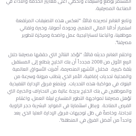
المستمر بوضع واستيفاء وتخطي أعلى معايير الخدمة والأداء في
الصناعة المصرفية.
وتابع الغانم تصريحه قائلاً: "تعكس هذه التصنيفات المرتفعة
استمرار أدائنا المالي المتميز، وجودة أصولنا، وخبرة وتفاني
موظفينا، واتباعنا لاستراتيجية عمل واضحة ومركزة لتطوير
مصرفنا".
واختتم الغانم حديثه قائلاً: "تؤكد النتائج التي حققها مصرفنا خلال
الربع الأول من 2008 مجدداً أن بنك الخليج يتطلع إلى المستقبل
بثقة كبيرة. فخلال الأشهر المنصرمة، أفرزت الأسواق العالمية
والمحلية تحديات إضافية، الأمر الذي يتطلب مرونة وسرعة من
البنوك في مواكبة هذه التحديات. ويتمتع فريق الإدارة التنفيذية
والموظفين في بنك الخليج بدرجة عالية من الاحتراف والخبرة التي
تؤهل مصرفنا لمواجهة التطور المتسارع لبيئة العمل، واغتنام
الفرص المتاحة. ويظل استثمارنا في الموارد البشرية حجر الزاوية
لنجاحنا، وخاصةً في ظل توجيهات فريق الإدارة العليا الذي يعد
واحداً من أفضل الفرق في المنطقة".