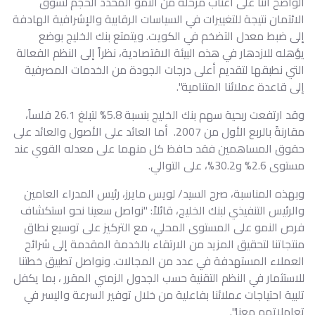
الواضح أننا على أعتاب مرحلة من النمو المحدد الحجم لسوق
الائتمان نتيجة للتغييرات في السياسات الرقابية والإشرافية الهادفة
إلى ضبط معدل التضخم في الكويت. ويتمتع بنك الخليج بوضع
يؤهله للازدهار في هذه البيئة الاقتصادية، نظراً إلى النظم الفعالة
التي نطبقها لتقديم أعلى درجات الجودة من الخدمات المصرفية
إلى قاعدة عملائنا المتنامية".
وقد ارتفعت ربحية سهم بنك الخليج بنسبة 5.8% لتبلغ 26.1 فلساً،
مقارنةً بالربع الأول من 2007. أما العائد على الأصول والعائد على
حقوق المساهمين فقد حافظ كل منهما على معدله القوي عند
مستوى 2.6% و30.2%، على التوالي.
وبهذه المناسبة، صرح السيد/ لويس مايرز، رئيس المدراء العامين
والرئيس التنفيذي لبنك الخليج، قائلاً: "نواصل سعينا نحو استكشاف
فرص النمو على المستوى المحلي، مع التركيز على توسيع نطاق
منتجاتنا لتحقيق المزيد من الارتقاء بالخدمة المقدمة إلى شرائح
العملاء المستهدفة في عدد من المجالات. ونواصل تطبيق خطتنا
للاستثمار في النظم التقنية حسب الجدول الزمني المقرر ، بما يكفل
تلبية احتياجات عملائنا بفاعلية من خلال توفير السرعة واليسر في
تعاملاتهم معنا".