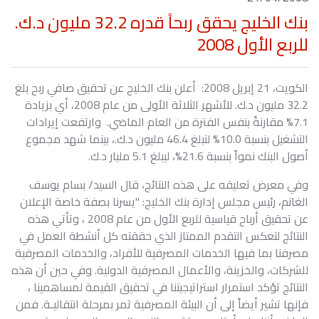
بنك الخليج يحقق ربحاً قدره 32.2 مليون د.ك.
للربع الأول 2008
الكويت، 21 إبريل 2008: أعلن بنك الخليج عن تحقيق صافي ربح بلغ
32.2 مليون د.ك. للأشهر الثلاثة الأولى من عام 2008، أي بزيادة
7.1% مقارنةً بنفس الفترة من العام الماضي. وارتفعت إيرادات
التشغيل بنسبة 10.0% لتبلغ 46.4 مليون د.ك.، بينما شهد مجموع
أصول البنك نمواً بنسبة 21.6%، ليبلغ 5.1 مليار د.ك.
وفي معرض تعليقه على هذه النتائج، قال السيد/ بسام يوسف
الغانم، رئيس مجلس إدارة بنك الخليج: "يسرنا بصفة خاصة الإعلان
عن تحقيق أرباح قياسية للربع الأول من عام 2008 ، وتأتي هذه
النتائج لتعكس التقدم الممتاز الذي حققته كل أنشطة العمل في
مصرفنا بما فيها الخدمات المصرفية للأفراد، والخدمات المصرفية
للشركات، والخزينة، والأعمال المصرفية الدولية. وفي حين أن هذه
النتائج تؤكد استمرار استراتيجيتنا في تحقيق القيمة لمساهمينا ،
فإنها تشير أيضاً إلى أن البيئة المصرفية تمر بمرحلة انتقاليـة. فمن