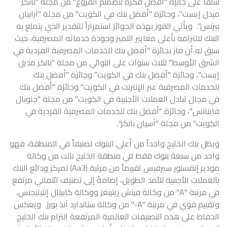
سلفاً على جائزة "أفضل فكرة لتصميم الفروع" من مجلة "بانكر
ميدل إيست"، وجائزة "أفضل بنك في الكويت" من مجلة "آرابيان
بيزنس". ويأتي الفوز بهذه الجوائز استمراراً للتقدير الذي يتمتع به
البنك لالتزامه بأعلى معايير التميز وجودة خدماته المصرفية، حيث
سبق له أن فاز بجائزة "أفضل بنك للخدمات المصرفية الفردية في
الشرق الأوسط" لثلاث سنوات على التوالي من مجلة "بانكر مديل
إيست"، وجائزة "أفضل بنك في الكويت" وجائزة "أفضل بنك
للخدمات المصرفية عبر الإنترنت في الكويت" وجائزة "أفضل بنك
في مجال تبادل العملات الأجنبية في الكويت" من مجلة "جلوبال
فاينانس"، وجائزة "أفضل بنك للخدمات المصرفية الفردية في
الكويت" من مجلة "آسيان بانكر".
ويظل بنك الخليج واحداً من أعلى البنوك تصنيفاً في المنطقة، فهو
واحد من سبعة بنوك فقط في منطقة الخليج نالت من وكالة
موديز إنفستور سيرفيس تقييماً من مرتبة (Aa3) لمركز ودائع البنك
بالعملات الأجنبية للأمد الطويل، إضافةً إلى تصنيف ائتماني مرتفع
في مرتبة "A" من وكالة فيتش ريتينغز ووكالة كابيتال إنتيليجنس،
وتقييم قوي في مرتبة "A-" من وكالة ستاندارد آند بورز. ويعكس
الحفاظ على هذه التصنيفات العالمية المرتفعة التزام بنك الخليج