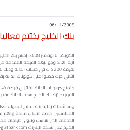
06/11/2008
بنك الخليج يختتم فعاليات بطولة 
أربع، هاند وجوائزهم القيمة المقدمة من 
بقيمة 200 د.ك في حساب الدانة
الثاني حيث حصلوا على كوبونات الدانة بقيمة 100د.ك لكل 
وتمنح كوبونات الدانة الفائزين فرصة ذ
الفوز بجائزة بنك الخليج سحب الدانة وقد
وقد شملت رعاية بنك الخليج للبطولة أل
المتنافسين خاصة الشباب مانحةً إياهم ف
الخدمات التي تتناسب وتلبي إحتياجات مخ
الخليج على شبكة الإنترنت www.e-gulfbank.com للحصول على مزيد من المعلومات حول أو أي من منتجات وخدمات البنك