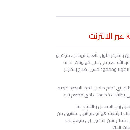
رة koutbo6 على الإنترنت معلناً أسماء الفائزين بالمركز الأول بألعاب تريكس، كوت بو
عبدالله العجمي على كوبونات الدانة
 المهنا ومحمود حسين صالح بالمركز
ط والتي تمنح صاحب الحظ السعيد فرصة
 على بطاقات خصومات لدى مطعم نينو.
خلق روح الحماس والتحدي بين
بنك الرئيسية هو توفير أرقى مستوى من
ي. كما يمكن الدخول إلى موقع بنك