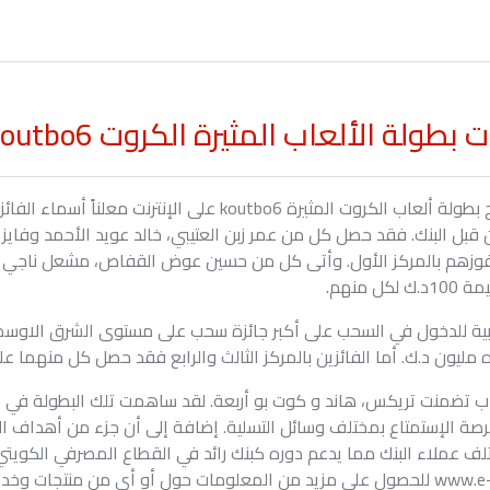
الألعاب المثيرة الكروت koutbo6 عبر الانترنت
الكويت، 6 نوفمبر 2008: إختتم بنك الخليج بطولة ألعاب الكروت المثي
قبل البنك. فقد حصل كل من عمر زبن العتيبي، خالد عويد الأحمد وفايز 
 وذلك لفوزهم بالمركز الأول. وأتى كل من حسين عوض القفاص، مشعل ناجي
منهم.
هبية للدخول في السحب على أكبر جائزة سحب على مستوى الشرق الاوس
ره مليون د.ك. أما الفائزين بالمركز الثالث والرابع فقد حصل كل منهما
عاب تضمنت تريكس، هاند و كوت بو أربعة. لقد ساهمت تلك البطولة في 
رصة الإستمتاع بمختلف وسائل التسلية. إضافة إلى أن جزء من أهداف ال
تلف عملاء البنك مما يدعم دوره كبنك رائد في القطاع المصرفي الكويت