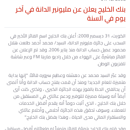
بنك الخليج يعلن عن مليونير الدانة في آخر
يوم في السنة
الكويت، 31 ديسمبر 2008: أعلن بنك الخليج اسم الفائز الأخير في
السحب على جائزة مليونير الدانة، السيد/ محمد أحمد طلعت هلال
محمود عميل حساب الدانة منذ يناير 2006. وقد تم الإعلان عن
الفائز مباشرةً على الهواء من خلال راديو مارينا FM وعبر شاشة
تلفزيون الوطن.
وقد عبّر السيد محمد عن دهشته وعظيم سروره قائلاً: "إنها بداية
متميزة للعام الجديد! ومنذ أن قمت بفتح حساب الدانة وأنا أتمنى
أن يحالفني الحظ بالفوز بهذه الجائزة الكبرى ، ولكني كنت أرى
أيضاً أنه وسيلة مميزة للتوفير ودعم عائلتي في المستقبل من
خلال بنك الخليج ، الذي أثبت دوماً أنه يقدم أفضل الخدمات
للعملاء. وسوف تحقق هذه الجائزة أحلامي وأحلام عائلتي
والاستقرار المالي مدى الحياة ، وهذا بفضل بنك الخليج."
وقد قام بنك الخليج بتهنئة الفائز متمنياً له ولعائلته أفضل مستقبل.