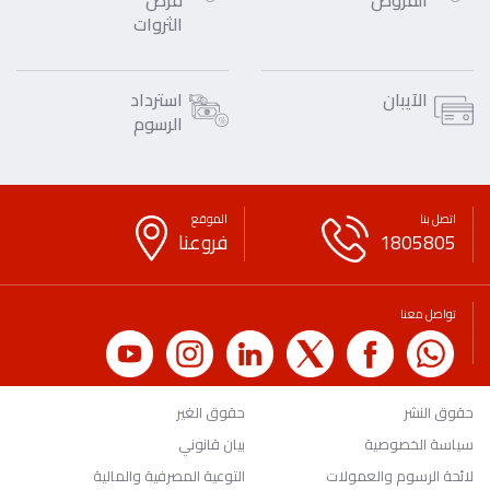
القروض
قرض
الثروات
الآيبان
استرداد
الرسوم
اتصل بنا
الموقع
1805805
فروعنا
تواصل معنا
حقوق النشر
حقوق الغير
سياسة الخصوصية
بيان قانوني
لائحة الرسوم والعمولات
التوعية المصرفية والمالية