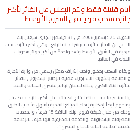
أيام قليلة فقط ويتم الإعلان عن الفائز بأكبر
جائزة سحب فردية في الشرق الأوسط
الكويت 25 ديسمبر 2008: في 31 ديسمبر الجاري سيعلن بنك
الخليج عن الفائز بجائزة مليونير الدانة الرابع ، وهي أكبر جائزة سحب
فردية في الشرق الأوسط وتعد واحدةً من أكبر جوائز سحوبات
البنوك في العالم.
ويقام السحب بحضور وتحت إشراف ممثل رسمي من وزارة التجارة
و الصناعة بالكويت أثناء إجراء عملية الإختيار الإلكتروني للفائز
بجائزة البنك الكبرى وذلك لضمان توافر عنصري العدالة والثقة.
ولا يقتصر ما يمنحه بنك الخليج لعملائه على أكبر جائزة فقط ، بل
يمنحهم أيضاً إمكانية إيداع المبالغ النقدية بأسهل وأنسب الطرق
وذلك من خلال شبكة فروع البنك البالغة 45 فرعاً ، والخدمات
المصرفية الإلكترونية، والخدمة المصرفية الهاتفية ، بالإضافة
لخدمة "بطاقة الدانة للإيداع الحصري" .