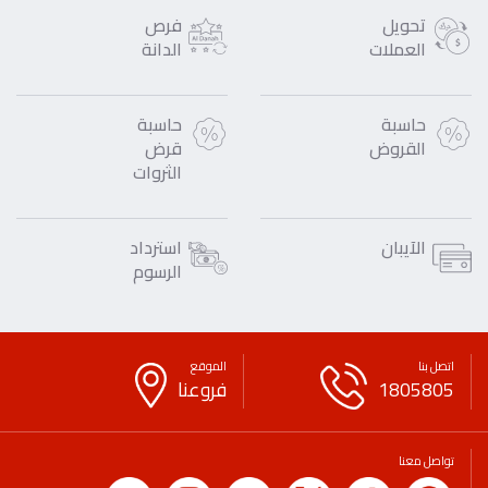
تحويل
فرص
العملات
الدانة
حاسبة
حاسبة
القروض
قرض
الثروات
الآيبان
استرداد
الرسوم
اتصل بنا
الموقع
1805805
فروعنا
تواصل معنا