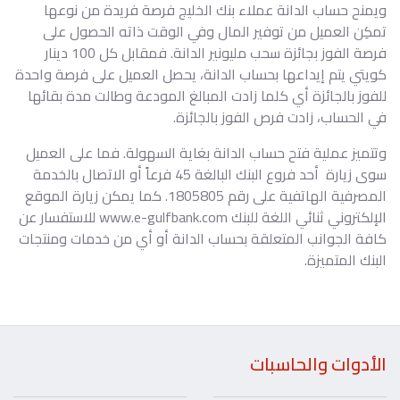
ويمنح حساب الدانة عملاء بنك الخليج فرصة فريدة من نوعها
تمكِن العميل من توفير المال وفي الوقت ذاته الحصول على
فرصة الفوز بجائزة سحب مليونير الدانة. فمقابل كل 100 دينار
كويتي يتم إيداعها بحساب الدانة، يحصل العميل على فرصة واحدة
للفوز بالجائزة أي كلما زادت المبالغ المودعة وطالت مدة بقائها
في الحساب، زادت فرص الفوز بالجائزة.
وتتميز عملية فتح حساب الدانة بغاية السهولة. فما على العميل
سوى زيارة أحد فروع البنك البالغة 45 فرعاً أو الاتصال بالخدمة
المصرفية الهاتفية على رقم 1805805. كما يمكن زيارة الموقع
الإلكتروني ثنائي اللغة للبنك www.e-gulfbank.com للاستفسار عن
كافة الجوانب المتعلقة بحساب الدانة أو أي من خدمات ومنتجات
البنك المتميزة.
الأدوات والحاسبات