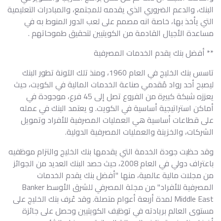
البنك، والدعم الضروري الذي يقدمه للمجتمع، والمبادرات التعليمية
التي يأخذ بها، خاصة انه مصمم على لعب الدور المنوط به في
مساعدة الأجيال القادمة من الكويتيين لتحقيق طموحاتهم .
** أفضل بنك يقدم الخدمات المصرفية
تاسس بنك الخليج في العام 1960، ومنذ تلك الآونة تطور البنك
ليصبح أحد رواد مُقدمي صناعة الخدمات المالية في الكويت، حيث
يعززه شبكة كبيرة من الفروع تصل إلى 45 فرع، موجودة في
أماكن استراتيجية أساسية في الكويت. و يعتمد البنك في عمله
على قطاعات أساسية هي العمليات المصرفية للأفراد وتمويل
الشركات، والخزينة والعمليات المصرفية الدولية.
وقد حظيت جودة الخدمة التي يقدمها بنك الخليج والتزام موظفيه
باعتراف دولي في العام 2008، حيث حصد البنك العديد من الجوائز
من مجلات مالية عالمية، منها "أفضل بنك يقدم الخدمات
المصرفية للأفراد" من مجلة المصرفي للشرق الأوسط Banker
Middle East لمدة أربعة أعوام متصلة. وقد عُرف بنك الخليج على
مستوى العالم بريادته في توظيف الكويتيين وحصل على جائزة