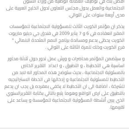
أفضل بنك في توظيف العمالة الوطنية من وزراء الشئون
الاجتماعية والعمل بدول مجلس التعاون لدول الخليج العربية على
مدى أربعة سنوات على التوالي.
يذكر ان مؤتمر الكويت الثالث للمسؤولية الاجتماعية للمؤسسات
المقرر انعقاده في 6 و 7 يناير 2009 في فندق جي دبليو ماريوت
الكويت يحظى بدعم ومساندة برنامج الامم المتحدة الانمائي "
فرع الكويت وذلك للمرة الثالثة على التوالي .
و سيتضمن المؤتمر محاضرات و ورش عمل تدور حول ثلاثة محاور
اساسية هي التخطيط ، و التطبيق ، و اعداد التقرير الخاص
بالمسئولية الاجتماعية ، بحيث ستوضح هذه المحاور انه لابد من
التخطيط للمسئولية الاجتماعية و إدخالها في الخطة الاستراتيجيه
للشركة ، اضافة الى ان التخطيط لا يكفي بمفرده بل يجب ان يدعم
بالتطبيق على ارض الواقع وهوما يتبع بالتالي بكتابة التقريرالسنوي
الذي يبين أنشطة المسؤولية الاجتماعية للمؤسسة و يساعد على
تقييمها.