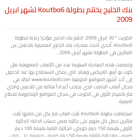
بنك الخليج يختتم بطولة Koutbo6 لشهر ابريل
2009
الكويت " 30 ابريل 2009: اختتم بنك الخليج مؤخرا رعاية لبطولة
Koutbo6، أحدى أحدث مبادرات بنك الخليج المتميزة بالاعلان عن
الفائزين في البطولة لشهر أبريل 2009 .
وتضمنت هذه المبادرة السنوية عدد من الألعاب المعروفة مثل
كوت بو أربع، التريكس وهاند التي يمكن الاستمتاع بها عند الدخول
إلى أحد أشهر المواقع الكويتية www.koutbo6.com الرائد في
مجال ألعاب الانترنت الذي يجتذب أعداداً هائلة من اللاعبين والذي
فاز بالمركز الأول في الكويت في مجال المواقع الإلكترونية لقطاع
الترفية.
استضافت بطولة Koutbo6 ثلاث العاب فاز بكل من خلالها ثلاث
فائزين حصل كل منهم على جائزة ضمن حساب الدانة: الجائزة
الأولى بقيمة 150 دينار كويتي، الجائزة الثانية بقيمة 100 دينار
كويتي، والجائزة الثالثة بقيمة 50 دينار كويتي. وعلاوة على ذلك ،