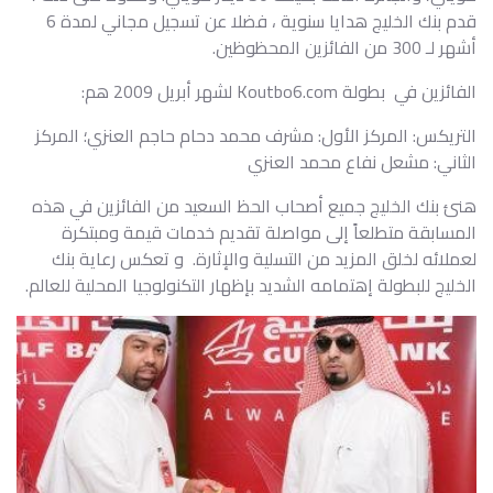
قدم بنك الخليج هدايا سنوية ، فضلا عن تسجيل مجاني لمدة 6
أشهر لـ 300 من الفائزين المحظوظين.
الفائزين في بطولة Koutbo6.com لشهر أبريل 2009 هم:
التريكس: المركز الأول: مشرف محمد دحام حاجم العنزي؛ المركز
الثاني: مشعل نفاع محمد العنزي
هنئ بنك الخليج جميع أصحاب الحظ السعيد من الفائزين في هذه
المسابقة متطلعاً إلى مواصلة تقديم خدمات قيمة ومبتكرة
لعملائه لخلق المزيد من التسلية والإثارة. و تعكس رعاية بنك
الخليج للبطولة إهتمامه الشديد بإظهار التكنولوجيا المحلية للعالم.