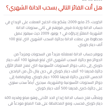
هل أنت الفائز التالي بسحب الدانة الشهري؟
الكويت، 25 مايو 2009: يشجّع بنك الخليج العملاء على الإيداع في
حساب الدانة وزيادة فرص فوزهم في ثاني سحوبات الدانة
الشهرية المقرّر إجراؤه في 1 يونيو، 2009 حيث سيفوز عميل
محظوظ من عملاء الدانة بجائزة السحب الشهري التي تبلغ 100
ألف دينار كويتي.
ويوفر حساب الدانة لعملائه مزيداً من السحوبات ومزيداً من
الجوائز مع جائزة السحب الشهري التي تبلغ قيمتها 100 ألف دينار
كويتي إلى جانب جوائز السحوبات الأسبوعية التي تمنح الفائز الأوّل
جائزة قدرها 10 آلاف دينار كويتي في حين ينال كلّ من الرابحين
الخمس الآخرين جائزة قدرها 1000 دينار كويتي. وبالإضافة إلى
جوائز السحوبات الأسبوعية والشهرية، سيجري أيضاً سحب سنوي
على جائزة كبرى قدرها 500 ألف دينار كويتي.
ويتطلّب فتح حساب الدانة إيداع الحد الأدنى وهو مبلغ وقدره 400
دينار كويتي فحسب. ومع المحافظة على هذا المبلغ مودعاً في