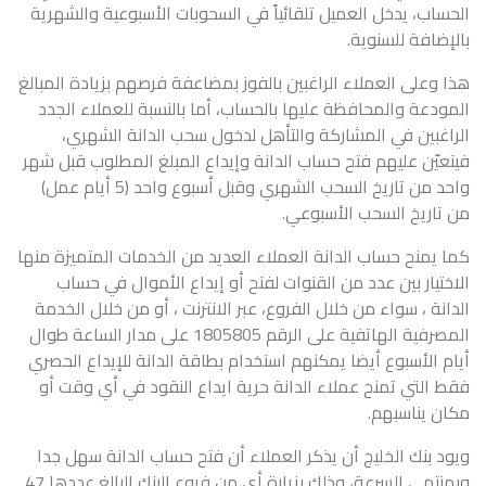
الحساب، يدخل العميل تلقائياً في السحوبات الأسبوعية والشهرية
بالإضافة للسنوية.
هذا وعلى العملاء الراغبين بالفوز بمضاعفة فرصهم بزيادة المبالغ
المودعة والمحافظة عليها بالحساب، أما بالنسبة للعملاء الجدد
الراغبين في المشاركة والتأهل لدخول سحب الدانة الشهري،
فيتعيّن عليهم فتح حساب الدانة وإيداع المبلغ المطلوب قبل شهر
واحد من تاريخ السحب الشهري وقبل أسبوع واحد (5 أيام عمل)
من تاريخ السحب الأسبوعي.
كما يمنح حساب الدانة العملاء العديد من الخدمات المتميزة منها
الاختيار بين عدد من القنوات لفتح أو إيداع الأموال في حساب
الدانة ، سواء من خلال الفروع، عبر الانترنت ، أو من خلال الخدمة
المصرفية الهاتفية على الرقم 1805805 على مدار الساعة طوال
أيام الأسبوع أيضا يمكنهم استخدام بطاقة الدانة للإيداع الحصري
فقط التي تمنح عملاء الدانة حرية ايداع النقود في أي وقت أو
مكان يناسبهم.
ويود بنك الخليج أن يذكر العملاء أن فتح حساب الدانة سهل جدا
وبمنتهى السرعة، وذلك بزيارة أي من فروع البنك البالغ عددها 47