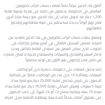
أطلق بنك الخليج عرضاً خاصاً لعملاء حساب الراتب للكويتيين
العاملين في الحكومة، يحصلون من خلاله على هدية ترحيبية لغاية
1,200 دينار عند تحويل الراتب إلى بنك الخليج، مع حزمة مزايا أخري
تفتح لهم أبواباً جديدة تساعدهم على تلبية متطلباتهم وتتجاوز
تطلعاتهم.
ويتمتع عملاء حساب الراتب للكويتيين في بنك الخليج بالعديد من
المزايا، تتضمن التسجيل التلقائي في أسرع برنامج مكافآت في
الكويت، الذي يمكن العميل من استبدال النقاط بالكاش وحجز
تذاكر السفر والفنادق والسيارات والاستمتاع بتجربة لا تنسى بالشراء
من خلال متجر إلكتروني هو الأول من نوعه مصرفياً.
كما يحصل العملاء على خصومات حصرية لدى أبرز وكالات
السيارات، وبفائدة 0٪ لدي عدد من الوكالات، فضلاً عن إمكانية
الحصول على قرض شخصي لغاية 25,000 دينار مع فترة سداد
مرنة 5 سنوات، وقرض اسكاني لغاية 70,000 دينار، مع فترة سداد
لمدة 15 سنة، وبفترة سماح 12 أو 24 شهراً، إلى جانب الحصول
على صندوق أمانات مجاناً لمدة سنة، وبطاقة ائتمانية مدى الحياة.