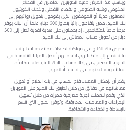
ويناسب هذا العرض جميع الكويتيين العاملين في القطاع
الحكومي وشبه الحكومي والقطاع النفطي وكذلك الكويتيون
المعينون حديثاً أو الموظفون الذين يقومون بتحويل رواتبهم إلى
بنك الخليج، ممن يتقاضون راتباً يتجاوز 600 دينار، علماً أن البنك يوفر
عرضاً خاصاً للمتقاعدين، إذ يحصلون على هدية نقدية تصل إلى 500
دينار عن تحويل حساب المعاش إلى بنك الخليج.
ويحرص بنك الخليج على مواكبة تطلعات عملاء حساب الراتب
والاستماع إلى متطلباتهم، ليقدم لهم أفضل المزايا التنافسية في
السوق المصرفي، في إطار مساعي البنك المتواصلة لمكافأة
عملائه ومساعدتهم على تحقيق أحلامهم.
يذكر أن بإمكان العملاء فتح الحساب في بنك الخليج أو تحويل
معاشاتهم في دقائق من خلال تطبيق بنك الخليج على الموبايل،
الذي يقدم للعملاء تجربة مصرفية مميزة من خلال تسهيل
الإجراءات والمعاملات المصرفية، وتوفير الحلول التي تتسم
بالبساطة والكفاءة والشفافية.