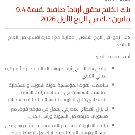
بنك الخليج يحقق أرباحاً صافية بقيمة 9.4
مليون د.ك في الربع الأول 2026
4.0% نمواً في الربح التشغيلي مقارنة مع الفترة نفسها من العام
الماضي
أحمد محمد البحر:
يواصل بنك الخليج إثبات مرونته المالية مدعوماً بمركزه
المالي القوي.
ساهمت القوة المؤسسية لدولة الكويت والاستجابة
المنسقة للسياسات في دعم استمرارية النشاط
الاقتصادي خلال الظروف الاستثنائية المليئة بالتحديات.
لا يزال القطاع المصرفي يعمل من موقع قوة، مع
مستويات مريحة من السيولة ورأس المال.
نراقب التطورات المحلية والإقليمية عن كثب وسنواصل
تنفيذ الأولويات الاستراتيجية للبنك بكل انضباط وعزم.