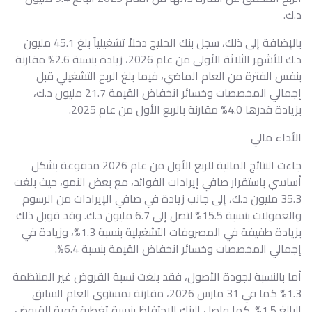
د.ك.
بالإضافة إلى ذلك، سجل بنك الخليج دخلاً تشغيلياً بلغ 45.1 مليون
د.ك للأشهر الثلاثة الأولى من عام 2026، زيادة بنسبة 2.6% مقارنة
بنفس الفترة من العام الماضي، فيما بلغ الربح التشغيلي قبل
إجمالي المخصصات وخسائر انخفاض القيمة 21.7 مليون د.ك،
بزيادة قدرها 4.0% مقارنة بالربع الأول من عام 2025.
الأداء مالي
جاءت النتائج المالية للربع الأول من عام 2026 مدفوعة بشكل
أساسي باستقرار صافي إيرادات الفوائد، مع بعض النمو، حيث بلغت
35.3 مليون د.ك، إلى جانب زيادة في صافي الإيرادات من الرسوم
والعمولات بنسبة 15.5% لتصل إلى 6.7 مليون د.ك. وقد قوبل ذلك
بزيادة طفيفة في المصروفات التشغيلية بنسبة 1.3%، وزيادة في
إجمالي المخصصات وخسائر انخفاض القيمة بنسبة 6.4%.
أما بالنسبة لجودة الأصول، فقد بلغت نسبة القروض غير المنتظمة
1.3% كما في 31 مارس 2026، مقارنة بمستوى العام السابق
البالغ 1.5%. كما واصل البنك الاحتفاظ بنسبة تغطية قوية للقروض