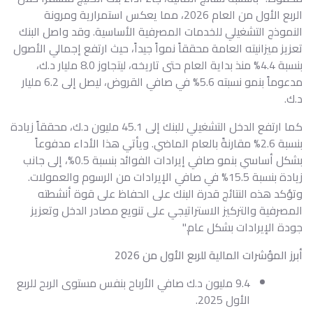
الربع الأول من العام 2026، مما يعكس استمرارية ومرونة
النموذج التشغيلي للخدمات المصرفية الأساسية. وقد واصل البنك
تعزيز ميزانيته العامة محققاً نمواً جيداً، حيث ارتفع إجمالي الأصول
بنسبة 4.4% منذ بداية العام حتى تاريخه، ليتجاوز 8.0 مليار د.ك،
مدعوماً بنمو نسبته 5.6% في صافي القروض، ليصل إلى 6.2 مليار
د.ك.
كما ارتفع الدخل التشغيلي للبنك إلى 45.1 مليون د.ك، محققاً زيادة
بنسبة 2.6% مقارنةً بالعام الماضي. ويأتي هذا الأداء مدفوعاً
بشكل أساسي بنمو صافي إيرادات الفوائد بنسبة 0.5%، إلى جانب
زيادة بنسبة 15.5% في صافي الإيرادات من الرسوم والعمولات.
وتؤكد هذه النتائج قدرة البنك على الحفاظ على قوة أنشطته
المصرفية والتركيز الاستراتيجي على تنويع مصادر الدخل وتعزيز
جودة الإيرادات بشكل عام."
أبرز المؤشرات المالية للربع الأول من 2026
9.4 مليون د.ك صافي الأرباح بنفس مستوى الربح للربع
الأول 2025.