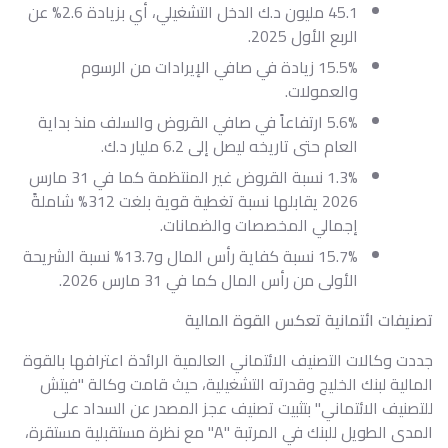
45.1 مليون د.ك الدخل التشغيلي، أي بزيادة 2.6% عن
الربع الأول 2025.
15.5% زيادة في صافي الإيرادات من الرسوم
والعمولات.
5.6% ارتفاعاً في صافي القروض والسلف منذ بداية
العام حتى تاريخه ليصل إلى 6.2 مليار د.ك.
1.3% نسبة القروض غير المنتظمة كما في 31 مارس
2026 يقابلها نسبة تغطية قوية بلغت 312% شاملةً
إجمالي المخصصات والضمانات.
15.7% نسبة كفاية رأس المال و13.7% نسبة الشريحة
الأولى من رأس المال كما في 31 مارس 2026.
تصنيفات ائتمانية تعكس القوة المالية
جددت وكالات التصنيف الائتماني العالمية الرائدة اعترافها بالقوة
المالية لبنك الخليج وقدرته التشغيلية، حيث قامت وكالة "فيتش
للتصنيف الائتماني" بتثبيت تصنيف عجز المصدر عن السداد على
المدى الطويل للبنك في المرتبة "A" مع نظرة مستقبلية مستقرة،