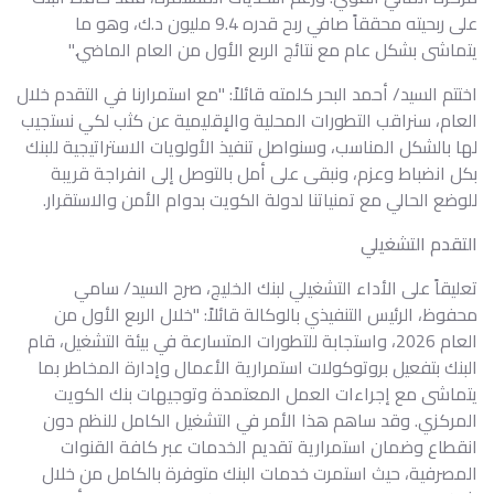
على ربحيته محققاً صافي ربح قدره 9.4 مليون د.ك، وهو ما
يتماشى بشكل عام مع نتائج الربع الأول من العام الماضي."
اختتم السيد/ أحمد البحر كلمته قائلاً: "مع استمرارنا في التقدم خلال
العام، سنراقب التطورات المحلية والإقليمية عن كثب لكي نستجيب
لها بالشكل المناسب، وسنواصل تنفيذ الأولويات الاستراتيجية للبنك
بكل انضباط وعزم، ونبقى على أمل بالتوصل إلى انفراجة قريبة
للوضع الحالي مع تمنياتنا لدولة الكويت بدوام الأمن والاستقرار.
التقدم التشغيلي
تعليقاً على الأداء التشغيلي لبنك الخليج، صرح السيد/ سامي
محفوظ، الرئيس التنفيذي بالوكالة قائلاً: "خلال الربع الأول من
العام 2026، واستجابة للتطورات المتسارعة في بيئة التشغيل، قام
البنك بتفعيل بروتوكولات استمرارية الأعمال وإدارة المخاطر بما
يتماشى مع إجراءات العمل المعتمدة وتوجيهات بنك الكويت
المركزي. وقد ساهم هذا الأمر في التشغيل الكامل للنظم دون
انقطاع وضمان استمرارية تقديم الخدمات عبر كافة القنوات
المصرفية، حيث استمرت خدمات البنك متوفرة بالكامل من خلال