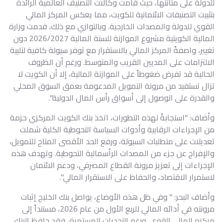
للدولة على متانتها، حيث قامت وكالات التصنيف العالمية الرائدة
بتثبيت التصنيفات الائتمانية للكويت، مما يعكس المركز المالي
القوي للدولة والمصدات الخارجية. وبالتوازي مع ذلك، قدمت وزارة
المالية الكويتية مشروع الموازنة للسنة المالية 2026/2027 دون
تغيير، واصفةً المركز المالي بالاستقرار مع توفر سيولة كافية لتلبية
الالتزامات على المديين القريب والمتوسط. ورغم أن الظروف
الحالية قد تفرض ضغوطاً على الموازنة المالية، إلا أن الكويت لا
تزال تستفيد من مرونة التمويل المدعومة بعمق السوق المحلي
والقدرة على الوصول إلى أسواق رأس المال الدولية".
وأضاف: "استجابةً لهذه التطورات، اتخذ بنك الكويت المركزي حزمة
من الإجراءات الرقابية وأدوات السياسة التحوطية الكلية شملت
تعديلات على متطلبات السيولة، ورفع الحد الأقصى المتاح للتمويل،
والإفراج عن جزء من المصدات الرأسمالية التحوطية. وتهدف هذه
الإجراءات إلى تعزيز مرونة القطاع المصرفي، ودعم الائتمان
لاستمرار الاقتصاد، والحفاظ على الاستقرار المالي".
وأضاف البحر: " وفي ظل هذه الأوضاع، يواصل بنك الخليج إثبات
مرونته في أدائه المالي للربع الأول من عام 2026، مستنداً إلى
مركزه المالي القوي. ورغم التحديات المستمرة، فقد حافظ البنك