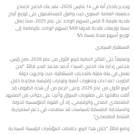
وجدير بالذكر أنه في 14 مارس 2026، عقد بنك الخليج اجتماع
جمعيته العامة السنوي حيث وافق المساهمون على توزيع أرباح
نقدية بقيمة 9 فلس للسهم الواحد عن عام 2025، مما يمثل
نسبة توزيعات نقدية قدرها 68% للسهم الواحد، بالإضافة إلى
توزيع أسهم منحة بنسبة 5%.
الاستقرار السيادي
وتعليقاً على النتائج المالية للربع الأول من عام 2026، صرح رئيس
مجلس إدارة بنك الخليج، السيد/ أحمد محمد البحر، قائلاً: "نحن
نعمل في بيئة مليئة بالتحديات الاستثنائية، حيث واجهت دولة
الكويت اعتداءات وتطورات أمنية وتوترات إقليمية متزايدة خلال
الربع الأول من عام 2026. وعلى الرغم من أن هذه الظروف قد
ألقت بظلالها على معنويات السوق وأثرت على جوانب من المشهد
الاقتصادي المحلي والإقليمي، إلا أن القوة المؤسسية للدولة
والاستجابة المنسقة للسياسات قد ساهمت في دعم استمرارية
النشاط الاقتصادي".
وتابع قائلاً: "خلال هذا الربع، حافظت المؤشرات الرئيسية السيادية