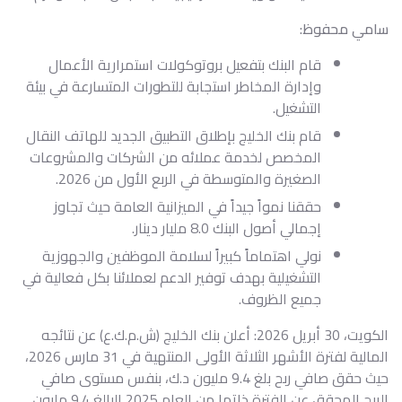
سامي محفوظ:
قام البنك بتفعيل بروتوكولات استمرارية الأعمال
وإدارة المخاطر استجابة للتطورات المتسارعة في بيئة
التشغيل.
قام بنك الخليج بإطلاق التطبيق الجديد للهاتف النقال
المخصص لخدمة عملائه من الشركات والمشروعات
الصغيرة والمتوسطة في الربع الأول من 2026.
حققنا نمواً جيداً في الميزانية العامة حيث تجاوز
إجمالي أصول البنك 8.0 مليار دينار.
نولي اهتماماً كبيراً لسلامة الموظفين والجهوزية
التشغيلية بهدف توفير الدعم لعملائنا بكل فعالية في
جميع الظروف.
الكويت، 30 أبريل 2026: أعلن بنك الخليج (ش.م.ك.ع) عن نتائجه
المالية لفترة الأشهر الثلاثة الأولى المنتهية في 31 مارس 2026،
حيث حقق صافي ربح بلغ 9.4 مليون د.ك، بنفس مستوى صافي
الربح المحقق عن الفترة ذاتها من العام 2025 البالغ 9.4 مليون