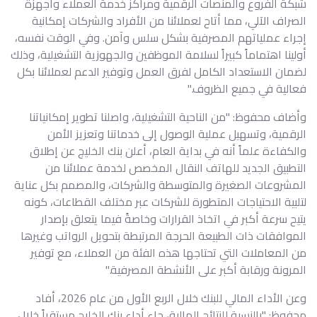
شبكة الفروع والمنصات الرقمية ومراكز خدمة العملاء وأجهزة
الصراف الآلي، مما أتاح لعملائنا من الأفراد والشركات إمكانية
إجراء عملياتهم المصرفية بشكل سلس وآمن. وفي الوقت نفسه،
أولينا اهتماماً كبيراً لسلامة الموظفين والجهوزية التشغيلية، وذلك
لضمان الاستعداد الكامل لفرق العمل وتوفير الدعم لعملائنا بكل
فعالية في جميع الظروف."
وأضاف محفوظ: "من الناحية التشغيلية، واصلنا تطوير إمكانياتنا
الرقمية، وتسهيل عملية الوصول إلى خدماتنا وتعزيز الأمن
والكفاءة علماً أنه في بداية العام، أعلن بنك الخليج عن إطلاق
التطبيق الجديد للهاتف النقال المخصص لخدمة عملائنا من
المشروعات الصغيرة والمتوسطة والشركات، والمصمم بكل عناية
لتلبية الاحتياجات المتطورة للشركات عبر مختلف القطاعات، كونه
يتيح سرعة أكبر في اتخاذ القرارات وخاصةً فيما يتعلق بإصدار
الموافقات ذات الطبيعة الحرجة المرتبطة بتحويل الرواتب وغيرها
من المعاملات التي تحتاجها هذه الفئة من العملاء، مع توفير
المرونة ورقابة أكبر على الأنشطة المصرفية."
وعن الأداء المالي للبنك خلال الربع الأول من عام 2026، أفاد
محفوظ: "بالنسبة للنتائج المالية، جاء أداء بنك الخليج مستقراً خلال