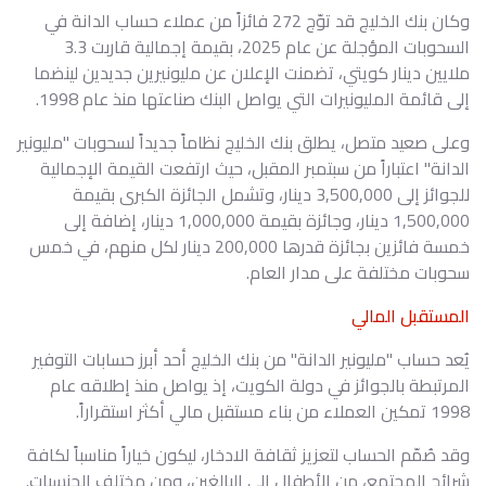
وكان بنك الخليج قد توّج 272 فائزاً من عملاء حساب الدانة في
السحوبات المؤجلة عن عام 2025، بقيمة إجمالية قاربت 3.3
ملايين دينار كويتي، تضمنت الإعلان عن مليونيرين جديدين لينضما
إلى قائمة المليونيرات التي يواصل البنك صناعتها منذ عام 1998.
وعلى صعيد متصل، يطلق بنك الخليج نظاماً جديداً لسحوبات "مليونير
الدانة" اعتباراً من سبتمبر المقبل، حيث ارتفعت القيمة الإجمالية
للجوائز إلى 3,500,000 دينار، وتشمل الجائزة الكبرى بقيمة
1,500,000 دينار، وجائزة بقيمة 1,000,000 دينار، إضافة إلى
خمسة فائزين بجائزة قدرها 200,000 دينار لكل منهم، في خمس
سحوبات مختلفة على مدار العام.
المستقبل المالي
يُعد حساب "مليونير الدانة" من بنك الخليج أحد أبرز حسابات التوفير
المرتبطة بالجوائز في دولة الكويت، إذ يواصل منذ إطلاقه عام
1998 تمكين العملاء من بناء مستقبل مالي أكثر استقراراً.
وقد صُمّم الحساب لتعزيز ثقافة الادخار، ليكون خياراً مناسباً لكافة
شرائح المجتمع، من الأطفال إلى البالغين، ومن مختلف الجنسيات.