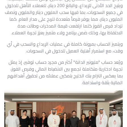
ويتيح الحد الأدنى للإيداع، والبالغ 200 دينار، للعملاء التأهل للدخول
في جميع السحوبات، بما فيها سحب المليون دينار والمليون ونصف
المليون دينار، مما يوفر فرصاً متعددة للربح على مدار العام. كما
تزداد فرص الفوز كلما ارتفعت قيمة المدخرات وطالت مدة
الاحتفاظ بها، وذلك ضمن برنامج ولاء متميز يعزز تجربة العملاء.
ويتميز الحساب بمرونة كاملة في عمليات الإيداع والسحب في أي
وقت، مع استمرار أهلية العميل للدخول في السحوبات.
ويُعد حساب "مليونير الدانة" أكثر من مجرد حساب توفير، إذ يمثل
تجربة ادخارية متكاملة تجمع بين الانضباط المالي وفرص الفوز،
بما يعكس التزام بنك الخليج بتمكين عملائه من تحقيق أهدافهم
المالية بثقة واستدامة.