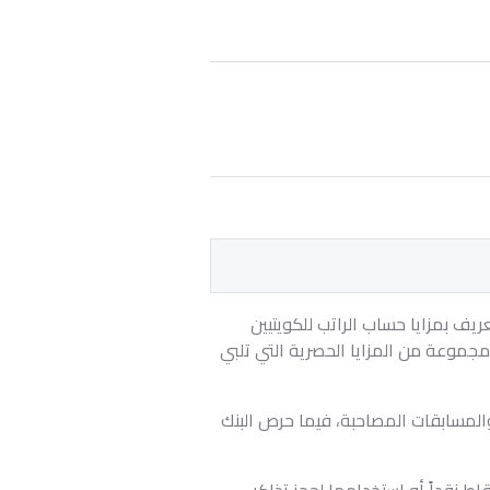
ل العاصمة للتعريف بمزايا حساب الراتب للكويتيين
د تحويل رواتبهم على هدية ترحيبية تصل إلى 1,200 دينار، إلى جانب مجموعة من المزايا الحصرية التي تلبي
ة والمسابقات المصاحبة، فيما حرص البنك
ط نقداً أو استخدامها لحجز تذاكر