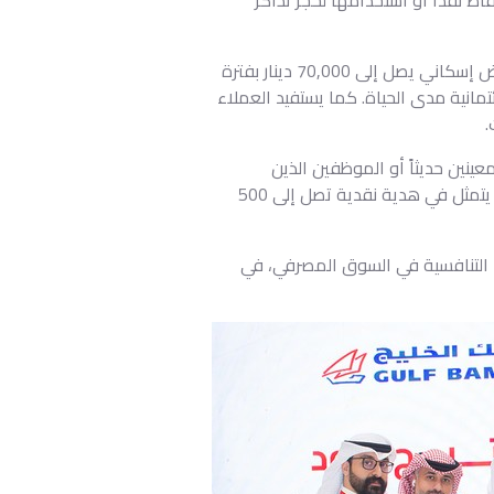
وتشمل المزايا أيضاً الحصول على قرض شخصي يصل إلى 25,000 دينار بفترة سداد مرنة تصل إلى 5 سنوات، وقرض إسكاني يصل إلى 70,000 دينار بفترة
دة سنة وبطاقة ائتمانية مدى الحياة. كما يستفيد العملاء
ينين حديثاً أو الموظفين الذين
يقومون بتحويل رواتبهم إلى بنك الخليج، بشرط أن يتجاوز الراتب 600 دينار. كما يقدم البنك عرضاً خاصاً للمتقاعدين، يتمثل في هدية نقدية تصل إلى 500
ا التنافسية في السوق المصرفي، في