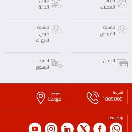
تحويل
فرص
العملات
الدانة
حاسبة
حاسبة
القروض
قرض
الثروات
الآيبان
استرداد
الرسوم
اتصل بنا
الموقع
1805805
فروعنا
تواصل معنا