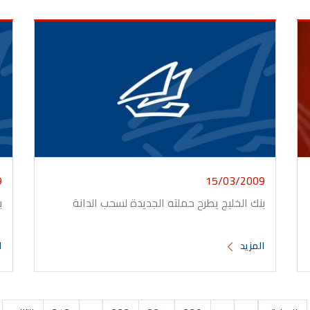
9
15/03/2009
بنك الخليج يطرح حملته الجديدة لسحب الدانة
ب
المزيد
ا