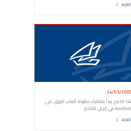
لمزيد
24/03/200
نك الخليج يبدأ فعاليات بطولة ألعاب الورق على
koutb في إبريل القادم
لمزيد