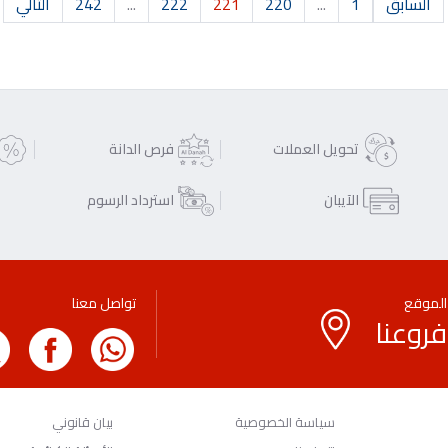
السابق
1
...
220
221
222
...
242
التالي
تحويل العملات
فرص الدانة
الآيبان
استرداد الرسوم
الموقع
تواصل معنا
فروعنا
سياسة الخصوصية
بيان قانوني