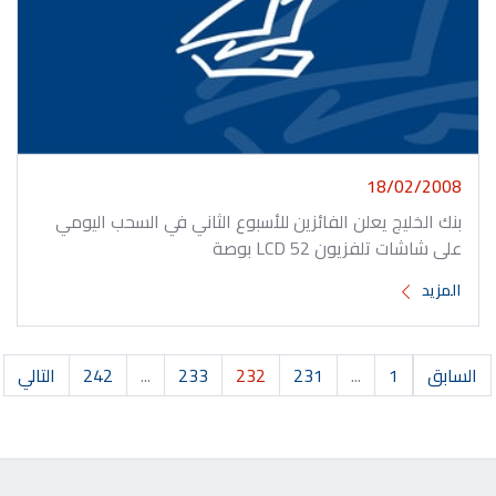
18/02/2008
بنك الخليج يعلن الفائزين للأسبوع الثاني في السحب اليومي
على شاشات تلفزيون LCD 52 بوصة
المزيد
السابق
1
...
231
232
233
...
242
التالي