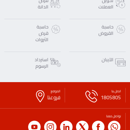
تحويل
فرص
العملات
الدانة
حاسبة
حاسبة
القروض
قرض
الثروات
الآيبان
استرداد
الرسوم
اتصل بنا
الموقع
1805805
فروعنا
تواصل معنا