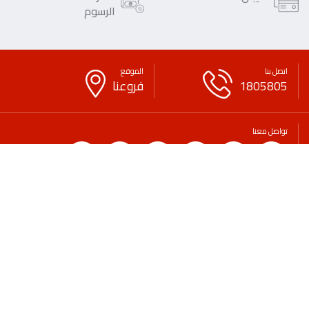
الرسوم
اتصل بنا
الموقع
1805805
فروعنا
تواصل معنا
حقوق النشر
حقوق الغير
سياسة الخصوصية
بيان قانوني
لائحة الرسوم والعمولات
التوعية المصرفية والمالية
الاقتراحات
اتصل بنا
الأسئلة الشائعة
طلب شهادة
وظائف
الرعايات