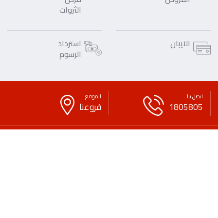
الثروات
الآيبان
استرداد
الرسوم
اتصل بنا
الموقع
1805805
فروعنا
تواصل معنا
حقوق النشر
حقوق الغير
سياسة الخصوصية
بيان قانوني
لائحة الرسوم والعمولات
التوعية المصرفية والمالية