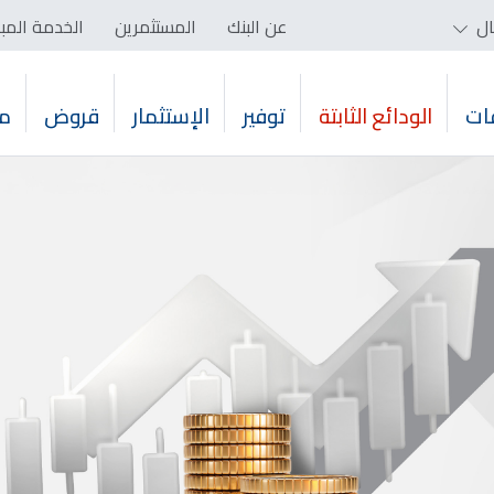
ال
عن البنك
المستثمرين
الخدمة المب
ات
الودائع الثابتة
توفير
الإستثمار
قروض
م