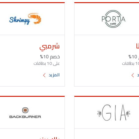
ا
شرمبي
%
خصم 10%
على 10 بطاقات
د
المزيد