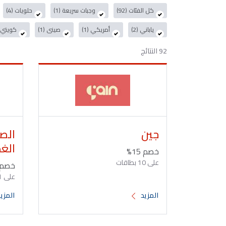
كل الفئات (92)
وجبات سريعة (1)
حلويات (4)
ياباني (2)
أمريكي (1)
صينى (1)
كويتي (2
92 النتائج
جين
الص
الغذ
خصم 15%
على 10 بطاقات
خصم 15
على 11 بطاقات
المزيد
المزي