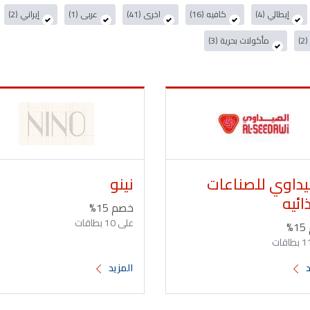
إيطالي (4)
كافيه (16)
اخرى (41)
عربى (1)
إيراني (2)
)
مأكولات بحرية (3)
يداوي للصناعات
نينو
ائيه
خصم 15%
على 10 بطاقات
%
د
المزيد