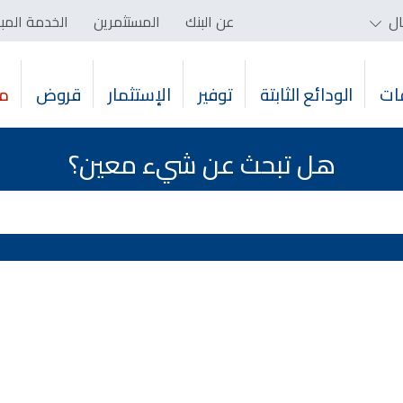
ال
عن البنك
المستثمرين
الخدمة المب
ات
الودائع الثابتة
توفير
الإستثمار
قروض
م
هل تبحث عن شيء معين؟