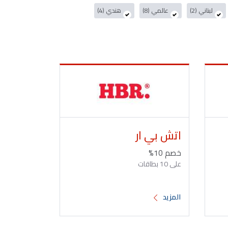
لبناني (2)
عالمي (8)
هندي (4)
اتش بي ار
خصم 10%
على 10 بطاقات
المزيد