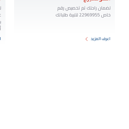
لضمان راحتك تم تخصيص رقم
ل
خاص
22969955
لتلبية طلباتك
ع
أ
اعرف المزيد
ا