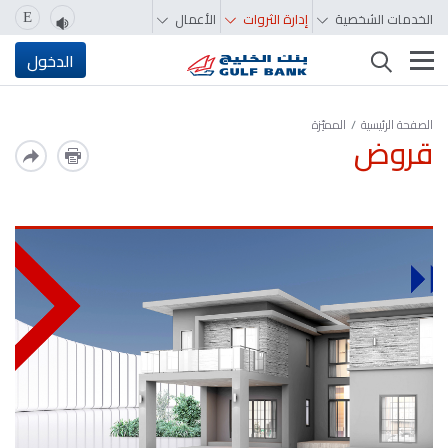
الخدمات الشخصية
إدارة الثروات
الأعمال
E
تغيير التصفّح
الدخول
الصفحة الرئيسية
المميّزة‬‬‬‬‬‬‬‬‬‬
قروض