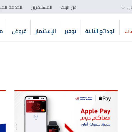
ال
عن البنك
المستثمرين
الخدمة المب
ات
الودائع الثابتة
توفير
الإستثمار
قروض
م