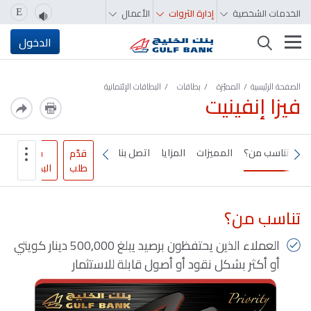
الخدمات الشخصية
إدارة الثروات
الأعمال
E
تغيير التصفّح
الدخول
الصفحة الرئيسية
المميّزة‬‬‬‬‬‬‬‬‬‬
بطاقات
البطاقات الإئتمانية
فيزا إنفينيت
تناسب من؟
المميزات
المزايا
اتصل بنا
قدّم
قارن
طلب
البطاقات
تناسب من؟
العملاء الذين يحتفظون برصيد يبلغ 500,000 دينار كويتي
أو أكثر بشكل نقود أو أصول قابلة للاستثمار