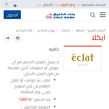
الخدمات الشخصية
إدارة الثروات
الأعمال
E
تغيير التصفّح
الدخول
الصفحة الرئيسية
المميّزة‬‬‬‬‬‬‬‬‬‬
مكافآت
عروض المطاعم
لائحة المطاعم
ايكلا
كافيه
لا يسري العرض/الخصم مع أي
عروض أو خصومات أخرى مقدمة
من قبل المحل التجاري.
اطلب عبر الإنترنت أو تناول
الطعام في فرع الشويخ
(يرجى إبراز البطاقة)
رمز الخصم: "
GBK15
"
الموقع الإلكتروني: