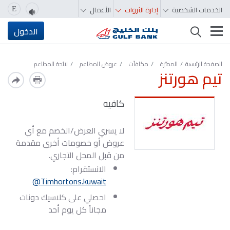
الخدمات الشخصية
إدارة الثروات
الأعمال
E
تغيير التصفّح
الدخول
الصفحة الرئيسية
المميّزة‬‬‬‬‬‬‬‬‬‬
مكافآت
عروض المطاعم
لائحة المطاعم
تيم هورتنز
كافيه
لا يسري العرض/الخصم مع أي
عروض أو خصومات أخرى مقدمة
من قبل المحل التجاري.
الانستقرام:
Timhortons.kuwait@
احصلي على كلاسيك دونات
مجاناً كل يوم أحد