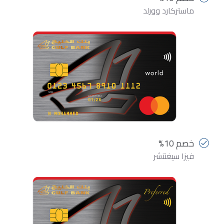
ماستركارد وورلد
خصم 10%
فيزا سيغنتشر