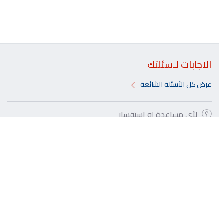
الاجابات لاسئلتك
عرض كل الأسئلة الشائعة
لأي مساعدة او استفسار
هل يمكنني الحصول على الخصم عند شراء الطعام من
المطعم؟
هل هناك أي رسوم للتسجيل؟
كم عدد العروض المتوفرة لدى برنامج بنك الخليج للمطاعم؟