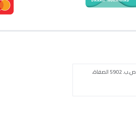
شيراتون الكويت شارع فهد السالم، ص.ب. 5902 الصفاة،