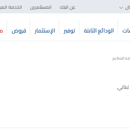
ال
عن البنك
المستثمرين
الخدمة المب
ات
الودائع الثابتة
توفير
الإستثمار
قروض
م
ئحة المطاعم
لبناني