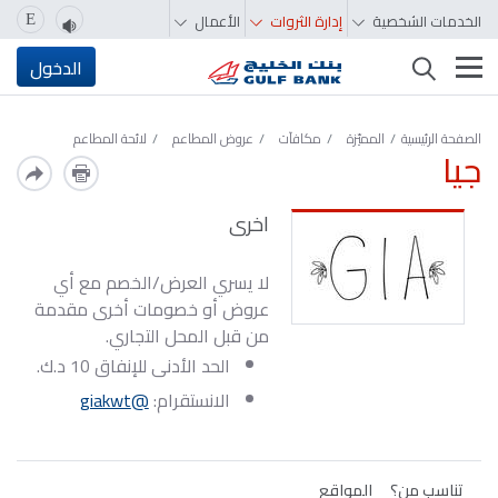
الخدمات الشخصية
إدارة الثروات
الأعمال
E
تغيير التصفّح
الدخول
الصفحة الرئيسية
المميّزة‬‬‬‬‬‬‬‬‬‬
مكافآت
عروض المطاعم
لائحة المطاعم
جيا
اخرى
لا يسري العرض/الخصم مع أي
عروض أو خصومات أخرى مقدمة
من قبل المحل التجاري.
الحد الأدنى للإنفاق 10 د.ك.
الانستقرام:
@giakwt
تناسب من؟
المواقع