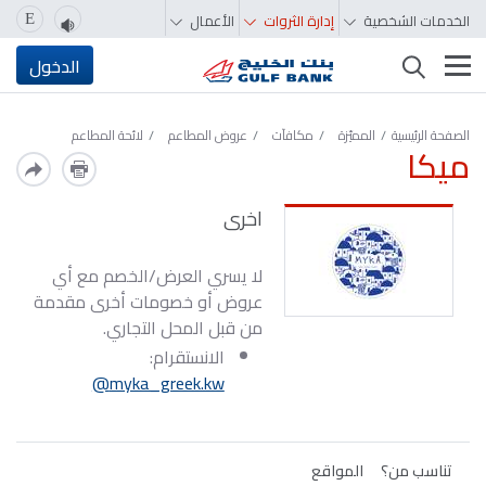
الخدمات الشخصية
إدارة الثروات
الأعمال
E
تغيير التصفّح
الدخول
الصفحة الرئيسية
المميّزة‬‬‬‬‬‬‬‬‬‬
مكافآت
عروض المطاعم
لائحة المطاعم
ميكا
اخرى
لا يسري العرض/الخصم مع أي
عروض أو خصومات أخرى مقدمة
من قبل المحل التجاري.
الانستقرام:
myka_greek.kw@
تناسب من؟
المواقع