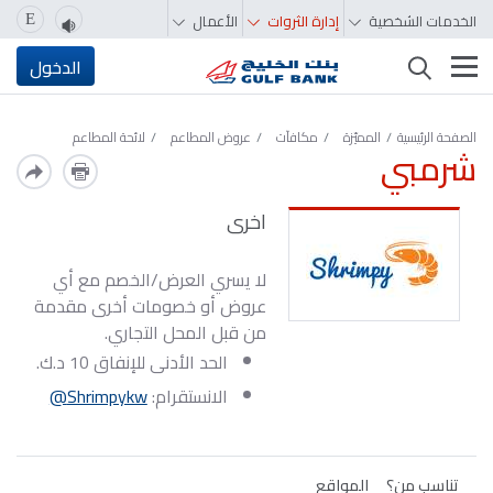
الخدمات الشخصية
إدارة الثروات
الأعمال
E
تغيير التصفّح
الدخول
الصفحة الرئيسية
المميّزة‬‬‬‬‬‬‬‬‬‬
مكافآت
عروض المطاعم
لائحة المطاعم
شرمبي
اخرى
لا يسري العرض/الخصم مع أي
عروض أو خصومات أخرى مقدمة
من قبل المحل التجاري.
الحد الأدنى للإنفاق 10 د.ك.
الانستقرام:
Shrimpykw@
تناسب من؟
المواقع