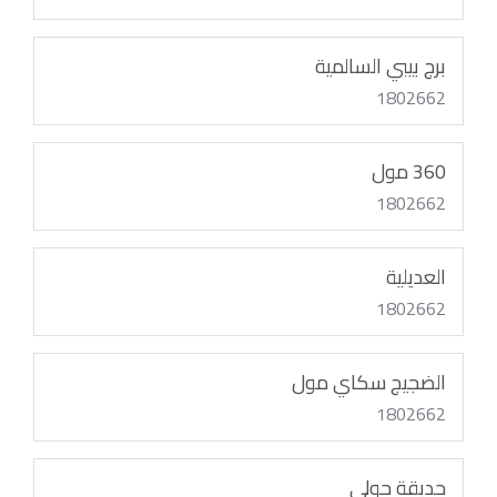
برج بيبي السالمية
1802662
360 مول
1802662
العديلية
1802662
الضجيج سكاي مول
1802662
حديقة حولي