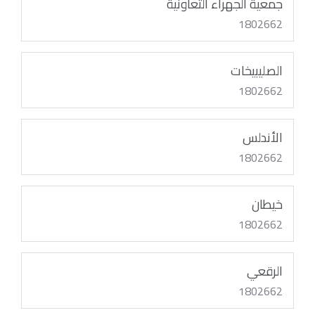
جمعية الجهراء التعاونية
1802662
الصليبيخات
1802662
الأندلس
1802662
خيطان
1802662
الرقعي
1802662