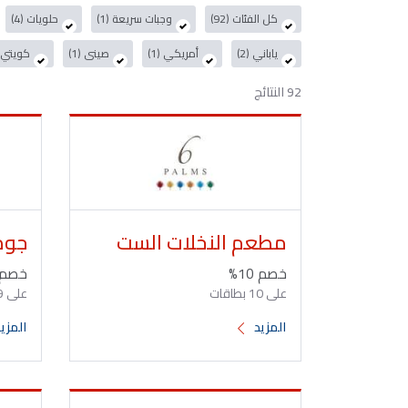
كل الفئات (92)
وجبات سريعة (1)
حلويات (4)
ياباني (2)
أمريكي (1)
صينى (1)
كويتي (2
92 النتائج
مطعم النخلات الست
جوم
خصم 10%
خصم 10
على 10 بطاقات
على 9 بطاقات
المزيد
المزي