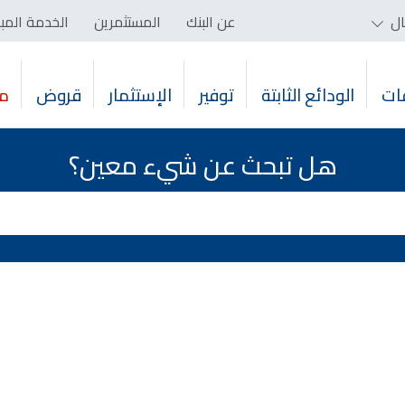
ال
عن البنك
المستثمرين
الخدمة المب
ات
الودائع الثابتة
توفير
الإستثمار
قروض
م
هل تبحث عن شيء معين؟