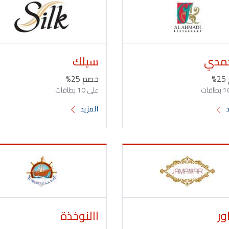
حمدي
سيلك
%
خصم 25%
على 10 بطاقات
د
المزيد
ور
االنوخذة