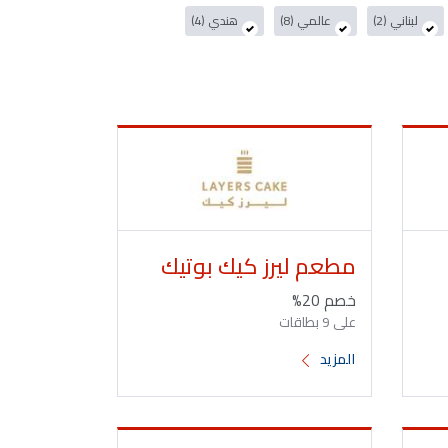
لبناني (2)
عالمي (8)
هندي (4)
مطعم ليرز كيك بوتيك
خصم 20%
على 9 بطاقات
المزيد