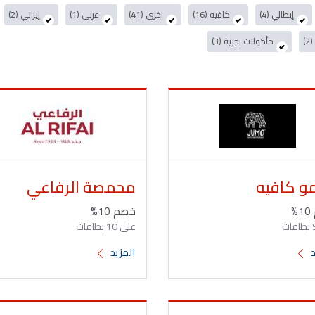
إيطالي (4)
كافيه (16)
اخرى (41)
عربى (1)
إيراني (2)
)
مأكولات بحرية (3)
و كافيه
محمصة الرفاعي
%
خصم 10%
على 10 بطاقات
د
المزيد