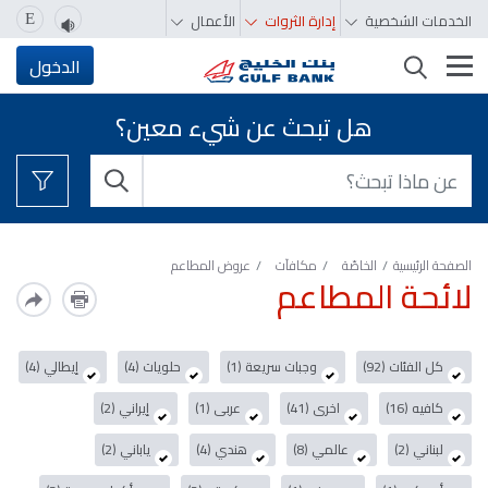
الخدمات الشخصية
إدارة الثروات
الأعمال
E
تغيير التصفّح
الدخول
هل تبحث عن شيء معين؟
الصفحة الرئيسية
الخاصّة
مكافآت
عروض المطاعم
لائحة المطاعم
كل الفئات (92)
وجبات سريعة (1)
حلويات (4)
إيطالي (4)
كافيه (16)
اخرى (41)
عربى (1)
إيراني (2)
لبناني (2)
عالمي (8)
هندي (4)
ياباني (2)