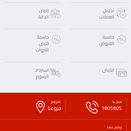
تحويل
فرص
العملات
الدانة
حاسبة
حاسبة
القروض
قرض
الثروات
الآيبان
استرداد
الرسوم
اتصل بنا
الموقع
1805805
فروعنا
تواصل معنا