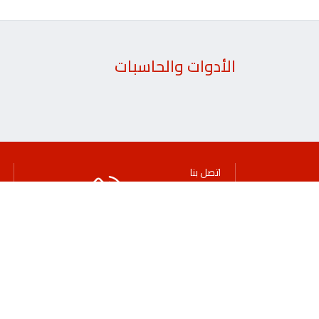
الأدوات والحاسبات
اتصل بنا
1805805
حقوق النشر
حقوق الغير
التوعية المصرفية والمالية
الاقتراحات
وظائف
الرعايات