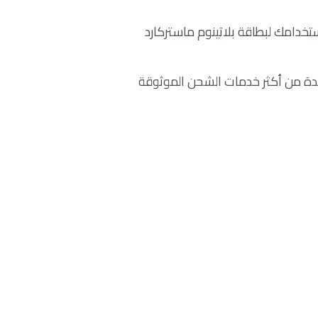
 وماستركارد الإعلان عن عرض MyUS حيث يمكنك الحصول على خصم يصل لغاية 30% باستخدامك لبطاقة بلاتينوم ماستركارد
حدة من أكثر خدمات الشحن الموثوقة