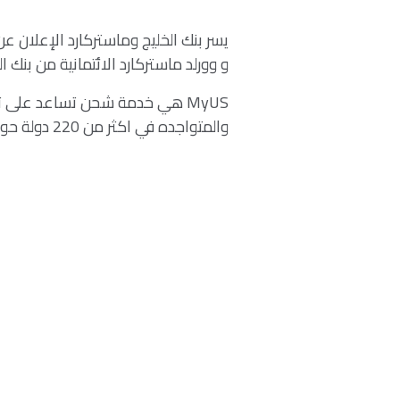
و وورلد ماستركارد الائتمانية من بنك ال
MyUS هي خدمة شحن تساعد على 
والمتواجده في اكثر من 220 دولة حول العالم والتي تقوم بأكثر من 10,000 طلب شحن يومي.