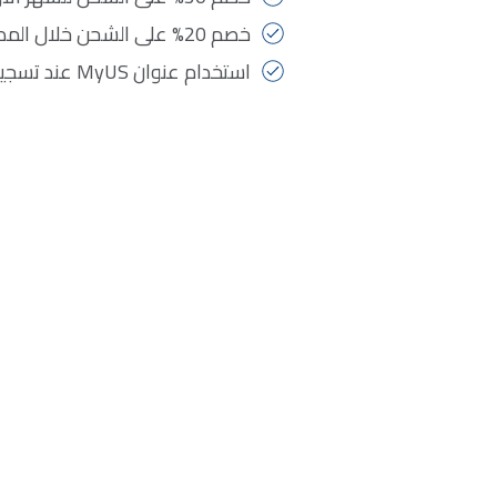
خصم 20% على الشحن خلال المده المبينه لغاية سنتين
استخدام عنوان MyUS عند تسجيل المغادرة من المتاجرعبر الإنترنت