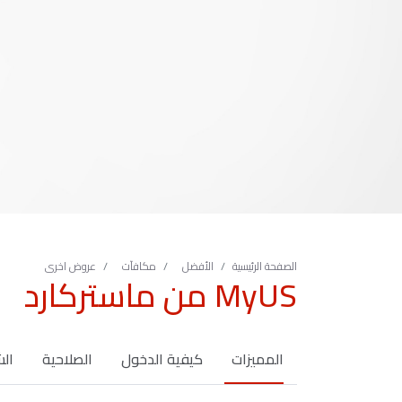
الصفحة الرئيسية
الأفضل
مكافآت
عروض اخرى
MyUS من ماستركارد
المميزات
كيفية الدخول
الصلاحية
الش