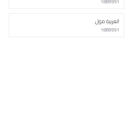
1889991
العربية مول
1889991