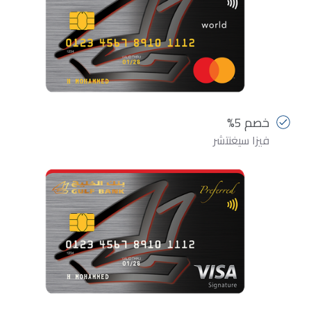
خصم 5%
فيزا سيغنتشر