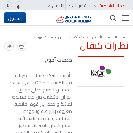
الخدمات الشخصية
إدارة الثروات
الأعمال
E
تغيير التصفّح
الدخول
الصفحة الرئيسية
الأفضل
مكافآت
عروض الخليج
عروض الخليج
نظارات كيفان
خدمات أخرى
تأسست شركة كيفان للبصريات
في الكويت عام 1978 على يد عبد
المحسن الصبيح وعلي عيسى
الوزان، وتطورت من فرع مملوك
لعائلة واحدة إلى قوة إقليمية.
معروف بالنزاهة والجودة.
الفخامة والخدمة الاستثنائية،
تفتخر كيفان للبصريات بحضور
قوي للبيع بالتجزئة في الكويت