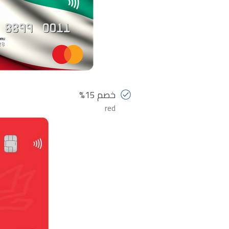
خصم 15%
red