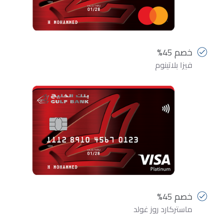
خصم 45%
فيزا بلاتينوم
خصم 45%
ماستركارد روز غولد