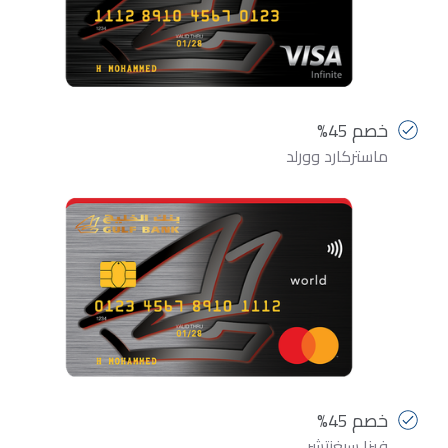
خصم 45%
ماستركارد وورلد
خصم 45%
فيزا سيغنتشر