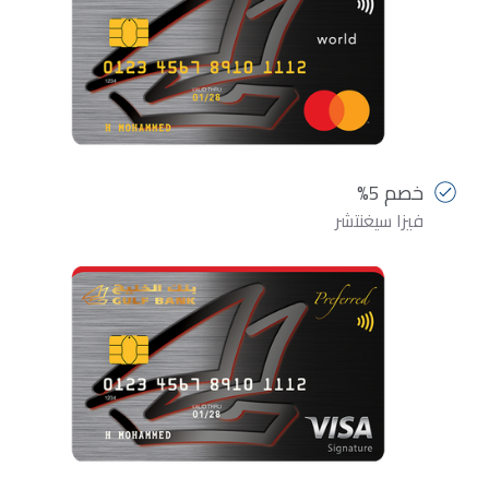
خصم 5%
فيزا سيغنتشر