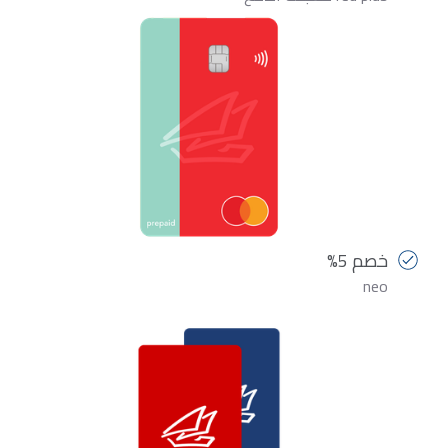
خصم 5%
neo