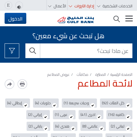
الخدمات الشخصية
إدارة الثروات
الأعمال
E
تغيير التصفّح
الدخول
هل تبحث عن شيء معين؟
الصفحة الرئيسية
المميّزة‬‬‬‬‬‬‬‬‬‬
مكافآت
عروض المطاعم
لائحة المطاعم
كل الفئات (92)
وجبات سريعة (1)
حلويات (4)
إيطالي (4)
كافيه (16)
اخرى (41)
عربى (1)
إيراني (2)
لبناني (2)
عالمي (8)
هندي (4)
ياباني (2)