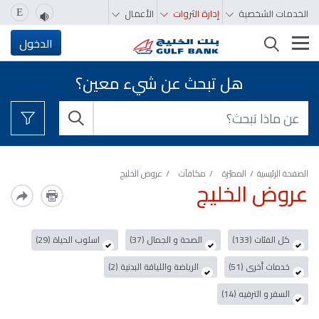
الخدمات الشخصية
إدارة الثروات
الأعمال
E
تغيير التصفّح
الدخول
هل تبحث عن شيء معين؟
الصفحة الرئيسية
المميّزة‬‬‬‬‬‬‬‬‬‬
مكافآت
عروض الخليج
عروض الخليج
كل الفئات (133)
الصحة و الجمال (37)
اسلوب الحياة (29)
خدمات أخرى (51)
الرياضة واللياقة البدنية (2)
السفر و الترفيه (14)